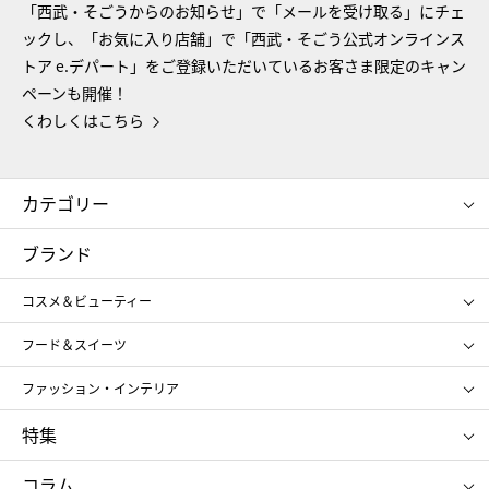
「西武・そごうからのお知らせ」で「メールを受け取る」にチェ
ックし、「お気に入り店舗」で「西武・そごう公式オンラインス
トア e.デパート」をご登録いただいているお客さま限定のキャン
ペーンも開催！
くわしくはこちら
カテゴリー
コスメ＆ビューティー
フード＆スイーツ
ブランド
ギフト
レディース
コスメ＆ビューティー
メンズ
キッズ・ベビー
SHISEIDO
クレ・ド・ポー ボーテ
スポーツ・アウトドア
ホーム・キッチン＆アート
フード＆スイーツ
ポール&ジョー ボーテ
ジルスチュアート
お中元
お歳暮
アンリ・シャルパンティエ
ガトー・ド・ボワイヤージュ
ファッション・インテリア
NARS
エスト
ゴディバ
新宿高野
ポロ ラルフ ローレン
ザ ノース フェイス
特集
RMK
SUQQU
たねや
とらや
タケオ キクチ
ママ＆キッズ
クリニーク
SK-Ⅱ
お中元
お歳暮
ねんりん家
シュガーバターの木
コラム
シュタイフ
バカラ