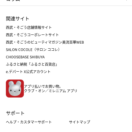
ひな人形
五月人形
お中元
お歳暮
ランドセル
母の日
関連サイト
菓子折り
手土産
父の日
クリスマス
和菓子
お取り寄せ
西武・そごう店舗情報サイト
クリスマスケーキ
おせち
西武・そごうコーポレートサイト
人気のギフト
福袋
福袋
バレンタイン
西武・そごうのビューティマガジン美流百華WEB
バレンタイン
ホワイトデー
ホワイトデー
SALON COCOLE（サロン ココレ）
おせち
母の日
CHOOSEBASE SHIBUYA
父の日
コスメ
ふるさと納税「ふるさと百貨店」
フード
レディースファッション
e.デパート X公式アカウント
メンズファッション＆スポーツ
キッズ・ベビー
アプリ払いでお買い物。
ホーム・キッチン＆アート
クラブ・オン／ミレニアム アプリ
サポート
ヘルプ・カスタマーサポート
サイトマップ