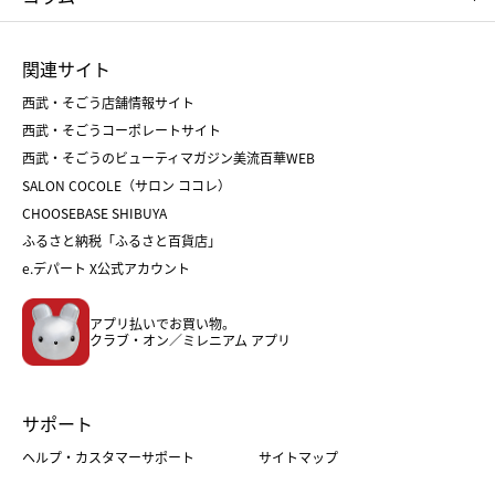
ひな人形
五月人形
お中元
お歳暮
ランドセル
母の日
関連サイト
菓子折り
手土産
父の日
クリスマス
和菓子
お取り寄せ
西武・そごう店舗情報サイト
クリスマスケーキ
おせち
西武・そごうコーポレートサイト
人気のギフト
福袋
福袋
バレンタイン
西武・そごうのビューティマガジン美流百華WEB
バレンタイン
ホワイトデー
ホワイトデー
SALON COCOLE（サロン ココレ）
おせち
母の日
CHOOSEBASE SHIBUYA
父の日
コスメ
ふるさと納税「ふるさと百貨店」
フード
レディースファッション
e.デパート X公式アカウント
メンズファッション＆スポーツ
キッズ・ベビー
アプリ払いでお買い物。
ホーム・キッチン＆アート
クラブ・オン／ミレニアム アプリ
サポート
ヘルプ・カスタマーサポート
サイトマップ