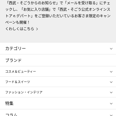
「西武・そごうからのお知らせ」で「メールを受け取る」にチェ
ックし、「お気に入り店舗」で「西武・そごう公式オンラインス
トア e.デパート」をご登録いただいているお客さま限定のキャン
ペーンも開催！
くわしくはこちら
カテゴリー
コスメ＆ビューティー
フード＆スイーツ
ブランド
ギフト
レディース
コスメ＆ビューティー
メンズ
キッズ・ベビー
SHISEIDO
クレ・ド・ポー ボーテ
スポーツ・アウトドア
ホーム・キッチン＆アート
フード＆スイーツ
ポール&ジョー ボーテ
ジルスチュアート
お中元
お歳暮
アンリ・シャルパンティエ
ガトー・ド・ボワイヤージュ
ファッション・インテリア
NARS
エスト
ゴディバ
新宿高野
ポロ ラルフ ローレン
ザ ノース フェイス
特集
RMK
SUQQU
たねや
とらや
タケオ キクチ
ママ＆キッズ
クリニーク
SK-Ⅱ
お中元
お歳暮
ねんりん家
シュガーバターの木
コラム
シュタイフ
バカラ