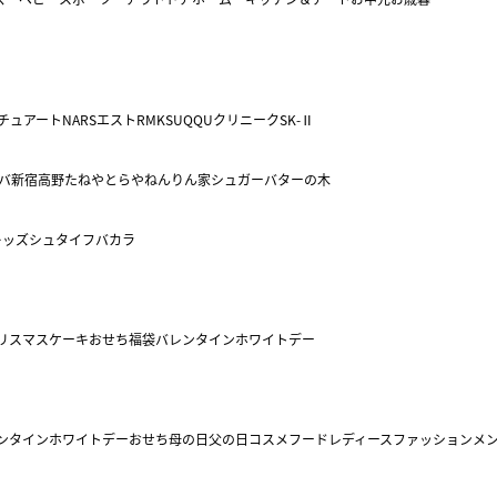
チュアート
NARS
エスト
RMK
SUQQU
クリニーク
SK-Ⅱ
バ
新宿高野
たねや
とらや
ねんりん家
シュガーバターの木
キッズ
シュタイフ
バカラ
リスマスケーキ
おせち
福袋
バレンタイン
ホワイトデー
ンタイン
ホワイトデー
おせち
母の日
父の日
コスメ
フード
レディースファッション
メ