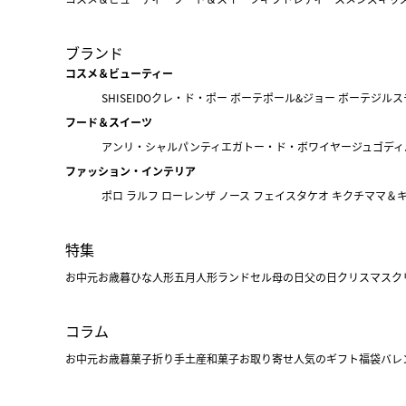
ブランド
コスメ＆ビューティー
SHISEIDO
クレ・ド・ポー ボーテ
ポール&ジョー ボーテ
ジルス
フード＆スイーツ
アンリ・シャルパンティエ
ガトー・ド・ボワイヤージュ
ゴディ
ファッション・インテリア
ポロ ラルフ ローレン
ザ ノース フェイス
タケオ キクチ
ママ＆
特集
お中元
お歳暮
ひな人形
五月人形
ランドセル
母の日
父の日
クリスマス
ク
コラム
お中元
お歳暮
菓子折り
手土産
和菓子
お取り寄せ
人気のギフト
福袋
バレ