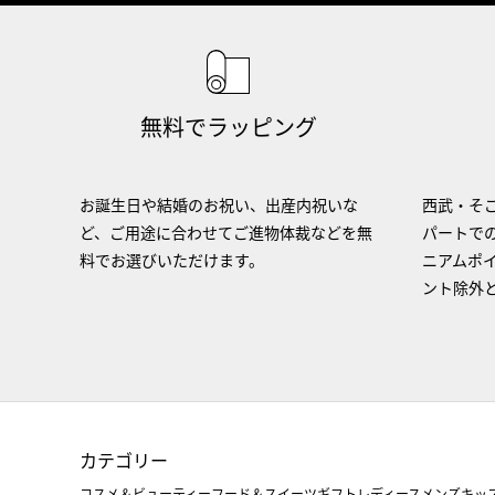
無料でラッピング
お誕生日や結婚のお祝い、出産内祝いな
西武・そご
ど、ご用途に合わせてご進物体裁などを無
パートで
料でお選びいただけます。
ニアムポ
ント除外
カテゴリー
コスメ＆ビューティー
フード＆スイーツ
ギフト
レディース
メンズ
キッ