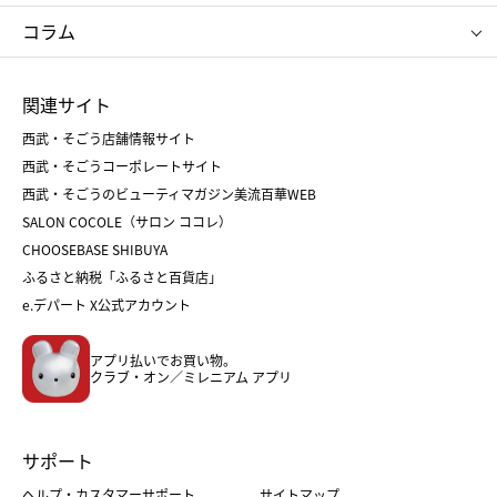
タケオ キクチ
ママ＆キッズ
クリニーク
SK-Ⅱ
お中元
お歳暮
ねんりん家
シュガーバターの木
コラム
シュタイフ
バカラ
ひな人形
五月人形
お中元
お歳暮
ランドセル
母の日
関連サイト
菓子折り
手土産
父の日
クリスマス
和菓子
お取り寄せ
西武・そごう店舗情報サイト
クリスマスケーキ
おせち
西武・そごうコーポレートサイト
人気のギフト
福袋
福袋
バレンタイン
西武・そごうのビューティマガジン美流百華WEB
バレンタイン
ホワイトデー
ホワイトデー
SALON COCOLE（サロン ココレ）
おせち
母の日
CHOOSEBASE SHIBUYA
父の日
コスメ
ふるさと納税「ふるさと百貨店」
フード
レディースファッション
e.デパート X公式アカウント
メンズファッション＆スポーツ
キッズ・ベビー
アプリ払いでお買い物。
ホーム・キッチン＆アート
クラブ・オン／ミレニアム アプリ
サポート
ヘルプ・カスタマーサポート
サイトマップ