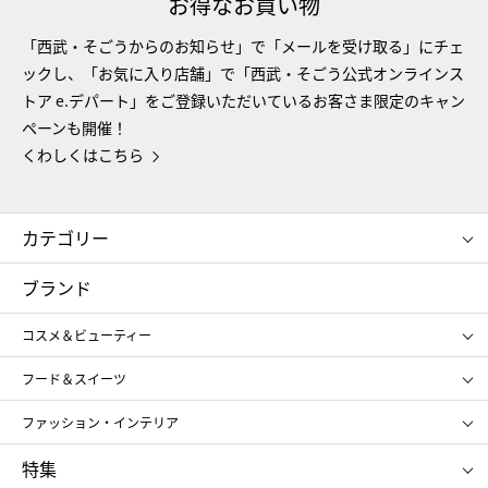
お得なお買い物
「西武・そごうからのお知らせ」で「メールを受け取る」にチェ
ックし、「お気に入り店舗」で「西武・そごう公式オンラインス
トア e.デパート」をご登録いただいているお客さま限定のキャン
ペーンも開催！
くわしくはこちら
カテゴリー
コスメ＆ビューティー
フード＆スイーツ
ブランド
ギフト
レディース
コスメ＆ビューティー
メンズ
キッズ・ベビー
SHISEIDO
クレ・ド・ポー ボーテ
スポーツ・アウトドア
ホーム・キッチン＆アート
フード＆スイーツ
ポール&ジョー ボーテ
ジルスチュアート
お中元
お歳暮
アンリ・シャルパンティエ
ガトー・ド・ボワイヤージュ
ファッション・インテリア
NARS
エスト
ゴディバ
新宿高野
ポロ ラルフ ローレン
ザ ノース フェイス
特集
RMK
SUQQU
たねや
とらや