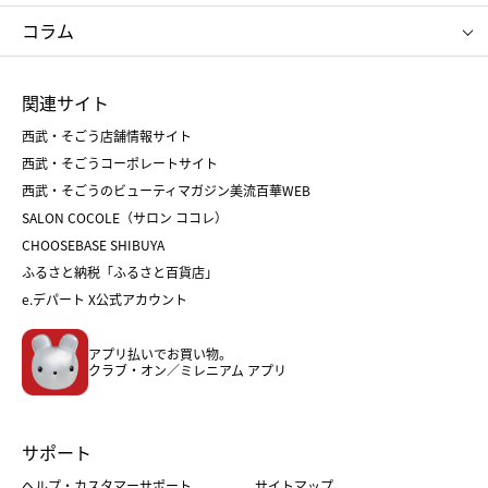
タケオ キクチ
ママ＆キッズ
クリニーク
SK-Ⅱ
お中元
お歳暮
ねんりん家
シュガーバターの木
コラム
シュタイフ
バカラ
ひな人形
五月人形
お中元
お歳暮
ランドセル
母の日
関連サイト
菓子折り
手土産
父の日
クリスマス
和菓子
お取り寄せ
西武・そごう店舗情報サイト
クリスマスケーキ
おせち
西武・そごうコーポレートサイト
人気のギフト
福袋
福袋
バレンタイン
西武・そごうのビューティマガジン美流百華WEB
バレンタイン
ホワイトデー
ホワイトデー
SALON COCOLE（サロン ココレ）
おせち
母の日
CHOOSEBASE SHIBUYA
父の日
コスメ
ふるさと納税「ふるさと百貨店」
フード
レディースファッション
e.デパート X公式アカウント
メンズファッション＆スポーツ
キッズ・ベビー
アプリ払いでお買い物。
ホーム・キッチン＆アート
クラブ・オン／ミレニアム アプリ
サポート
ヘルプ・カスタマーサポート
サイトマップ