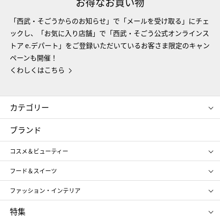
お得なお買い物
「西武・そごうからのお知らせ」で「メールを受け取る」にチェ
ックし、「お気に入り店舗」で「西武・そごう公式オンラインス
トア e.デパート」をご登録いただいているお客さま限定のキャン
ペーンも開催！
くわしくはこちら
カテゴリー
コスメ＆ビューティー
フード＆スイーツ
ブランド
ギフト
レディース
コスメ＆ビューティー
メンズ
キッズ・ベビー
SHISEIDO
クレ・ド・ポー ボーテ
スポーツ・アウトドア
ホーム・キッチン＆アート
フード＆スイーツ
ポール&ジョー ボーテ
ジルスチュアート
お中元
お歳暮
アンリ・シャルパンティエ
ガトー・ド・ボワイヤージュ
ファッション・インテリア
NARS
エスト
ゴディバ
新宿高野
ポロ ラルフ ローレン
ザ ノース フェイス
特集
RMK
SUQQU
たねや
とらや