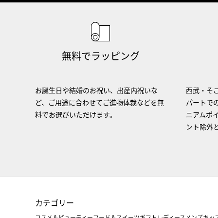
無料でラッピング
お誕生日や結婚のお祝い、出産内祝いな
西武・そご
ど、ご用途に合わせてご進物体裁などを無
パートで
料でお選びいただけます。
ニアムポ
ント除外
カテゴリー
コスメ＆ビューティー
フード＆スイーツ
ギフト
レディース
メンズ
キッ