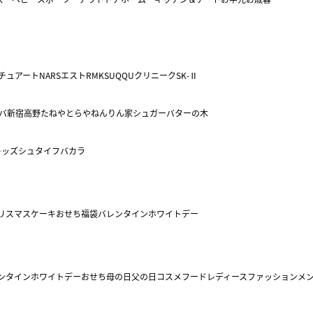
チュアート
NARS
エスト
RMK
SUQQU
クリニーク
SK-Ⅱ
バ
新宿高野
たねや
とらや
ねんりん家
シュガーバターの木
キッズ
シュタイフ
バカラ
リスマスケーキ
おせち
福袋
バレンタイン
ホワイトデー
ンタイン
ホワイトデー
おせち
母の日
父の日
コスメ
フード
レディースファッション
メ