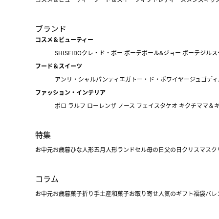
ブランド
コスメ＆ビューティー
SHISEIDO
クレ・ド・ポー ボーテ
ポール&ジョー ボーテ
ジルス
フード＆スイーツ
アンリ・シャルパンティエ
ガトー・ド・ボワイヤージュ
ゴディ
ファッション・インテリア
ポロ ラルフ ローレン
ザ ノース フェイス
タケオ キクチ
ママ＆
特集
お中元
お歳暮
ひな人形
五月人形
ランドセル
母の日
父の日
クリスマス
ク
コラム
お中元
お歳暮
菓子折り
手土産
和菓子
お取り寄せ
人気のギフト
福袋
バレ