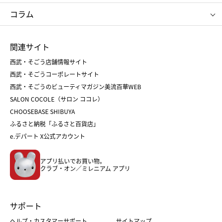
タケオ キクチ
ママ＆キッズ
クリニーク
SK-Ⅱ
お中元
お歳暮
ねんりん家
シュガーバターの木
コラム
シュタイフ
バカラ
ひな人形
五月人形
お中元
お歳暮
ランドセル
母の日
関連サイト
菓子折り
手土産
父の日
クリスマス
和菓子
お取り寄せ
西武・そごう店舗情報サイト
クリスマスケーキ
おせち
西武・そごうコーポレートサイト
人気のギフト
福袋
福袋
バレンタイン
西武・そごうのビューティマガジン美流百華WEB
バレンタイン
ホワイトデー
ホワイトデー
SALON COCOLE（サロン ココレ）
おせち
母の日
CHOOSEBASE SHIBUYA
父の日
コスメ
ふるさと納税「ふるさと百貨店」
フード
レディースファッション
e.デパート X公式アカウント
メンズファッション＆スポーツ
キッズ・ベビー
アプリ払いでお買い物。
ホーム・キッチン＆アート
クラブ・オン／ミレニアム アプリ
サポート
ヘルプ・カスタマーサポート
サイトマップ