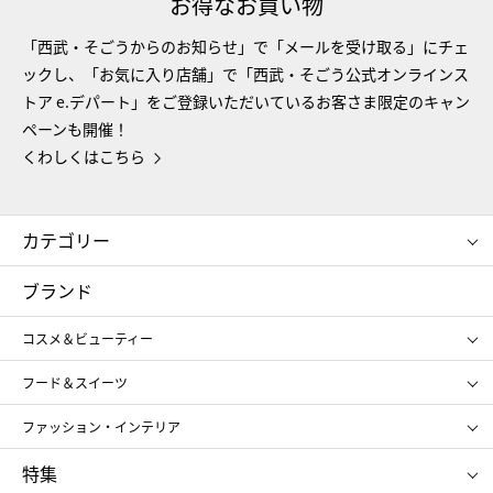
お得なお買い物
「西武・そごうからのお知らせ」で「メールを受け取る」にチェ
ックし、「お気に入り店舗」で「西武・そごう公式オンラインス
トア e.デパート」をご登録いただいているお客さま限定のキャン
ペーンも開催！
くわしくはこちら
カテゴリー
コスメ＆ビューティー
フード＆スイーツ
ブランド
ギフト
レディース
コスメ＆ビューティー
メンズ
キッズ・ベビー
SHISEIDO
クレ・ド・ポー ボーテ
スポーツ・アウトドア
ホーム・キッチン＆アート
フード＆スイーツ
ポール&ジョー ボーテ
ジルスチュアート
お中元
お歳暮
アンリ・シャルパンティエ
ガトー・ド・ボワイヤージュ
ファッション・インテリア
NARS
エスト
ゴディバ
新宿高野
ポロ ラルフ ローレン
ザ ノース フェイス
特集
RMK
SUQQU
たねや
とらや