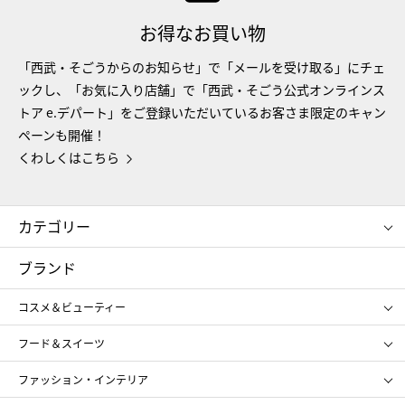
お得なお買い物
「西武・そごうからのお知らせ」で「メールを受け取る」にチェ
ックし、「お気に入り店舗」で「西武・そごう公式オンラインス
トア e.デパート」をご登録いただいているお客さま限定のキャン
ペーンも開催！
くわしくはこちら
カテゴリー
コスメ＆ビューティー
フード＆スイーツ
ブランド
ギフト
レディース
コスメ＆ビューティー
メンズ
キッズ・ベビー
SHISEIDO
クレ・ド・ポー ボーテ
スポーツ・アウトドア
ホーム・キッチン＆アート
フード＆スイーツ
ポール&ジョー ボーテ
ジルスチュアート
お中元
お歳暮
アンリ・シャルパンティエ
ガトー・ド・ボワイヤージュ
ファッション・インテリア
NARS
エスト
ゴディバ
新宿高野