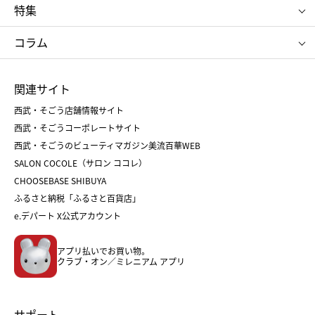
ポロ ラルフ ローレン
ザ ノース フェイス
特集
RMK
SUQQU
たねや
とらや
タケオ キクチ
ママ＆キッズ
クリニーク
SK-Ⅱ
お中元
お歳暮
ねんりん家
シュガーバターの木
コラム
シュタイフ
バカラ
ひな人形
五月人形
お中元
お歳暮
ランドセル
母の日
関連サイト
菓子折り
手土産
父の日
クリスマス
和菓子
お取り寄せ
西武・そごう店舗情報サイト
クリスマスケーキ
おせち
西武・そごうコーポレートサイト
人気のギフト
福袋
福袋
バレンタイン
西武・そごうのビューティマガジン美流百華WEB
バレンタイン
ホワイトデー
ホワイトデー
SALON COCOLE（サロン ココレ）
おせち
母の日
CHOOSEBASE SHIBUYA
父の日
コスメ
ふるさと納税「ふるさと百貨店」
フード
レディースファッション
e.デパート X公式アカウント
メンズファッション＆スポーツ
キッズ・ベビー
アプリ払いでお買い物。
ホーム・キッチン＆アート
クラブ・オン／ミレニアム アプリ
サポート