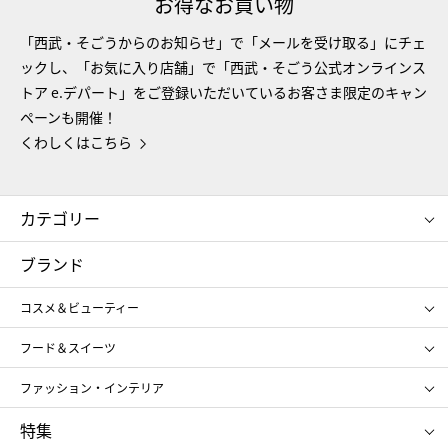
お得なお買い物
「西武・そごうからのお知らせ」で「メールを受け取る」にチェ
ックし、「お気に入り店舗」で「西武・そごう公式オンラインス
トア e.デパート」をご登録いただいているお客さま限定のキャン
ペーンも開催！
くわしくはこちら
カテゴリー
コスメ＆ビューティー
フード＆スイーツ
ブランド
ギフト
レディース
コスメ＆ビューティー
メンズ
キッズ・ベビー
SHISEIDO
クレ・ド・ポー ボーテ
スポーツ・アウトドア
ホーム・キッチン＆アート
フード＆スイーツ
ポール&ジョー ボーテ
ジルスチュアート
お中元
お歳暮
アンリ・シャルパンティエ
ガトー・ド・ボワイヤージュ
ファッション・インテリア
NARS
エスト
ゴディバ
新宿高野
ポロ ラルフ ローレン
ザ ノース フェイス
特集
RMK
SUQQU
たねや
とらや