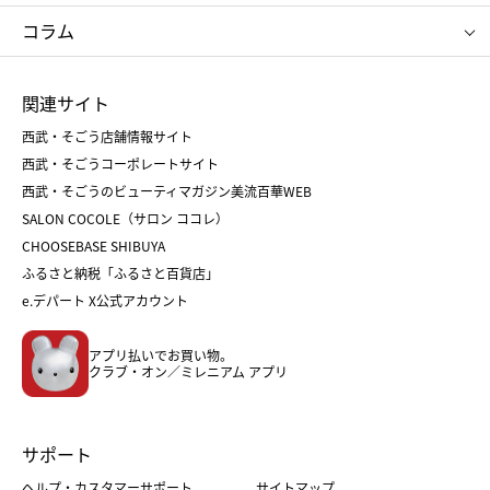
タケオ キクチ
ママ＆キッズ
クリニーク
SK-Ⅱ
お中元
お歳暮
ねんりん家
シュガーバターの木
コラム
シュタイフ
バカラ
ひな人形
五月人形
お中元
お歳暮
ランドセル
母の日
関連サイト
菓子折り
手土産
父の日
クリスマス
和菓子
お取り寄せ
西武・そごう店舗情報サイト
クリスマスケーキ
おせち
西武・そごうコーポレートサイト
人気のギフト
福袋
福袋
バレンタイン
西武・そごうのビューティマガジン美流百華WEB
バレンタイン
ホワイトデー
ホワイトデー
SALON COCOLE（サロン ココレ）
おせち
母の日
CHOOSEBASE SHIBUYA
父の日
コスメ
ふるさと納税「ふるさと百貨店」
フード
レディースファッション
e.デパート X公式アカウント
メンズファッション＆スポーツ
キッズ・ベビー
アプリ払いでお買い物。
ホーム・キッチン＆アート
クラブ・オン／ミレニアム アプリ
サポート
ヘルプ・カスタマーサポート
サイトマップ