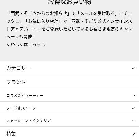
お得なお買い物
「西武・そごうからのお知らせ」で「メールを受け取る」にチェ
ックし、「お気に入り店舗」で「西武・そごう公式オンラインス
トア e.デパート」をご登録いただいているお客さま限定のキャン
ペーンも開催！
くわしくはこちら
カテゴリー
コスメ＆ビューティー
フード＆スイーツ
ブランド
ギフト
レディース
コスメ＆ビューティー
メンズ
キッズ・ベビー
SHISEIDO
クレ・ド・ポー ボーテ
スポーツ・アウトドア
ホーム・キッチン＆アート
フード＆スイーツ
ポール&ジョー ボーテ
ジルスチュアート
お中元
お歳暮
アンリ・シャルパンティエ
ガトー・ド・ボワイヤージュ
ファッション・インテリア
NARS
エスト
ゴディバ
新宿高野
ポロ ラルフ ローレン
ザ ノース フェイス
特集
RMK
SUQQU
たねや
とらや