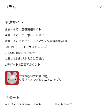
タケオ キクチ
ママ＆キッズ
クリニーク
SK-Ⅱ
お中元
お歳暮
ねんりん家
シュガーバターの木
コラム
シュタイフ
バカラ
ひな人形
五月人形
お中元
お歳暮
ランドセル
母の日
関連サイト
菓子折り
手土産
父の日
クリスマス
和菓子
お取り寄せ
西武・そごう店舗情報サイト
クリスマスケーキ
おせち
西武・そごうコーポレートサイト
人気のギフト
福袋
福袋
バレンタイン
西武・そごうのビューティマガジン美流百華WEB
バレンタイン
ホワイトデー
ホワイトデー
SALON COCOLE（サロン ココレ）
おせち
母の日
CHOOSEBASE SHIBUYA
父の日
コスメ
ふるさと納税「ふるさと百貨店」
フード
レディースファッション
e.デパート X公式アカウント
メンズファッション＆スポーツ
キッズ・ベビー
アプリ払いでお買い物。
ホーム・キッチン＆アート
クラブ・オン／ミレニアム アプリ
サポート
ヘルプ・カスタマーサポート
サイトマップ