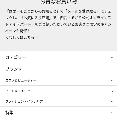
お得なお買い物
「西武・そごうからのお知らせ」で「メールを受け取る」にチェ
ックし、「お気に入り店舗」で「西武・そごう公式オンラインス
トア e.デパート」をご登録いただいているお客さま限定のキャン
ペーンも開催！
くわしくはこちら
カテゴリー
コスメ＆ビューティー
フード＆スイーツ
ブランド
ギフト
レディース
コスメ＆ビューティー
メンズ
キッズ・ベビー
SHISEIDO
クレ・ド・ポー ボーテ
スポーツ・アウトドア
ホーム・キッチン＆アート
フード＆スイーツ
ポール&ジョー ボーテ
ジルスチュアート
お中元
お歳暮
アンリ・シャルパンティエ
ガトー・ド・ボワイヤージュ
ファッション・インテリア
NARS
エスト
ゴディバ
新宿高野
ポロ ラルフ ローレン
ザ ノース フェイス
特集
RMK
SUQQU
たねや
とらや