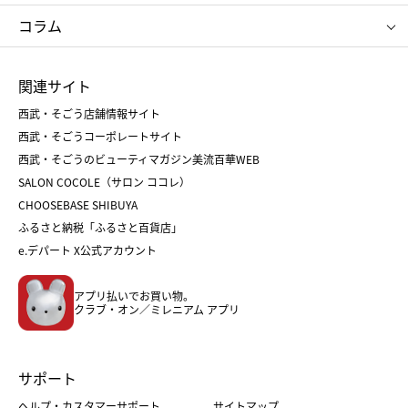
タケオ キクチ
ママ＆キッズ
クリニーク
SK-Ⅱ
お中元
お歳暮
ねんりん家
シュガーバターの木
コラム
シュタイフ
バカラ
ひな人形
五月人形
お中元
お歳暮
ランドセル
母の日
関連サイト
菓子折り
手土産
父の日
クリスマス
和菓子
お取り寄せ
西武・そごう店舗情報サイト
クリスマスケーキ
おせち
西武・そごうコーポレートサイト
人気のギフト
福袋
福袋
バレンタイン
西武・そごうのビューティマガジン美流百華WEB
バレンタイン
ホワイトデー
ホワイトデー
SALON COCOLE（サロン ココレ）
おせち
母の日
CHOOSEBASE SHIBUYA
父の日
コスメ
ふるさと納税「ふるさと百貨店」
フード
レディースファッション
e.デパート X公式アカウント
メンズファッション＆スポーツ
キッズ・ベビー
アプリ払いでお買い物。
ホーム・キッチン＆アート
クラブ・オン／ミレニアム アプリ
サポート
ヘルプ・カスタマーサポート
サイトマップ