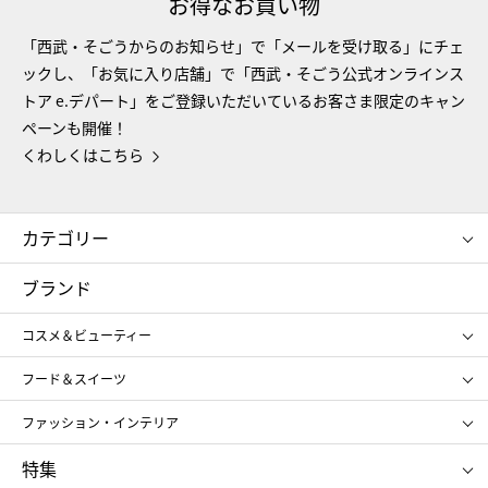
お得なお買い物
「西武・そごうからのお知らせ」で「メールを受け取る」にチェ
ックし、「お気に入り店舗」で「西武・そごう公式オンラインス
トア e.デパート」をご登録いただいているお客さま限定のキャン
ペーンも開催！
くわしくはこちら
カテゴリー
コスメ＆ビューティー
フード＆スイーツ
ブランド
ギフト
レディース
コスメ＆ビューティー
メンズ
キッズ・ベビー
SHISEIDO
クレ・ド・ポー ボーテ
スポーツ・アウトドア
ホーム・キッチン＆アート
フード＆スイーツ
ポール&ジョー ボーテ
ジルスチュアート
お中元
お歳暮
アンリ・シャルパンティエ
ガトー・ド・ボワイヤージュ
ファッション・インテリア
NARS
エスト
ゴディバ
新宿高野
ポロ ラルフ ローレン
ザ ノース フェイス
特集
RMK
SUQQU
たねや
とらや