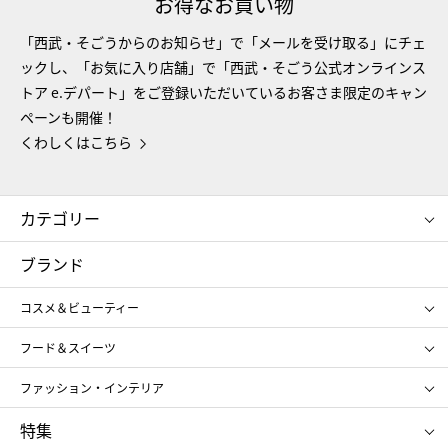
お得なお買い物
「西武・そごうからのお知らせ」で「メールを受け取る」にチェ
ックし、「お気に入り店舗」で「西武・そごう公式オンラインス
トア e.デパート」をご登録いただいているお客さま限定のキャン
ペーンも開催！
くわしくはこちら
カテゴリー
コスメ＆ビューティー
フード＆スイーツ
ブランド
ギフト
レディース
コスメ＆ビューティー
メンズ
キッズ・ベビー
SHISEIDO
クレ・ド・ポー ボーテ
スポーツ・アウトドア
ホーム・キッチン＆アート
フード＆スイーツ
ポール&ジョー ボーテ
ジルスチュアート
お中元
お歳暮
アンリ・シャルパンティエ
ガトー・ド・ボワイヤージュ
ファッション・インテリア
NARS
エスト
ゴディバ
新宿高野
ポロ ラルフ ローレン
ザ ノース フェイス
特集
RMK
SUQQU
たねや
とらや