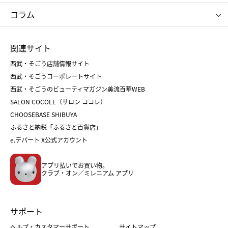
タケオ キクチ
ママ＆キッズ
クリニーク
SK-Ⅱ
お中元
お歳暮
ねんりん家
シュガーバターの木
コラム
シュタイフ
バカラ
ひな人形
五月人形
お中元
お歳暮
ランドセル
母の日
関連サイト
菓子折り
手土産
父の日
クリスマス
和菓子
お取り寄せ
西武・そごう店舗情報サイト
クリスマスケーキ
おせち
西武・そごうコーポレートサイト
人気のギフト
福袋
福袋
バレンタイン
西武・そごうのビューティマガジン美流百華WEB
バレンタイン
ホワイトデー
ホワイトデー
SALON COCOLE（サロン ココレ）
おせち
母の日
CHOOSEBASE SHIBUYA
父の日
コスメ
ふるさと納税「ふるさと百貨店」
フード
レディースファッション
e.デパート X公式アカウント
メンズファッション＆スポーツ
キッズ・ベビー
アプリ払いでお買い物。
ホーム・キッチン＆アート
クラブ・オン／ミレニアム アプリ
サポート
ヘルプ・カスタマーサポート
サイトマップ