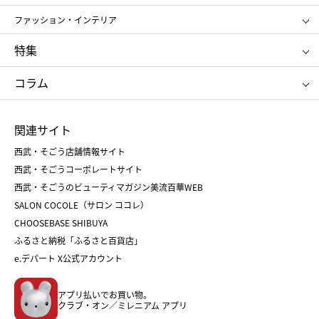
ポール&ジョー ボーテ
ジルスチュアート
お中元
お歳暮
アンリ・シャルパンティエ
ガトー・ド・ボワイヤージュ
ファッション・インテリア
NARS
エスト
ゴディバ
新宿高野
ポロ ラルフ ローレン
ザ ノース フェイス
特集
RMK
SUQQU
たねや
とらや
タケオ キクチ
ママ＆キッズ
クリニーク
SK-Ⅱ
お中元
お歳暮
ねんりん家
シュガーバターの木
コラム
シュタイフ
バカラ
ひな人形
五月人形
お中元
お歳暮
ランドセル
母の日
関連サイト
菓子折り
手土産
父の日
クリスマス
和菓子
お取り寄せ
西武・そごう店舗情報サイト
クリスマスケーキ
おせち
西武・そごうコーポレートサイト
人気のギフト
福袋
福袋
バレンタイン
西武・そごうのビューティマガジン美流百華WEB
バレンタイン
ホワイトデー
ホワイトデー
SALON COCOLE（サロン ココレ）
おせち
母の日
CHOOSEBASE SHIBUYA
父の日
コスメ
ふるさと納税「ふるさと百貨店」
フード
レディースファッション
e.デパート X公式アカウント
メンズファッション＆スポーツ
キッズ・ベビー
アプリ払いでお買い物。
ホーム・キッチン＆アート
クラブ・オン／ミレニアム アプリ