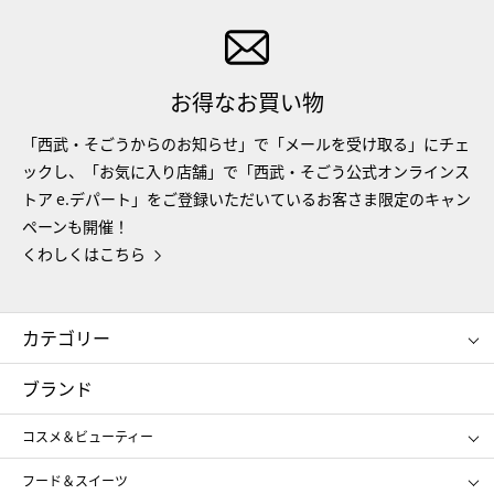
お得なお買い物
「西武・そごうからのお知らせ」で「メールを受け取る」にチェ
ックし、「お気に入り店舗」で「西武・そごう公式オンラインス
トア e.デパート」をご登録いただいているお客さま限定のキャン
ペーンも開催！
くわしくはこちら
カテゴリー
コスメ＆ビューティー
フード＆スイーツ
ブランド
ギフト
レディース
コスメ＆ビューティー
メンズ
キッズ・ベビー
SHISEIDO
クレ・ド・ポー ボーテ
スポーツ・アウトドア
ホーム・キッチン＆アート
フード＆スイーツ