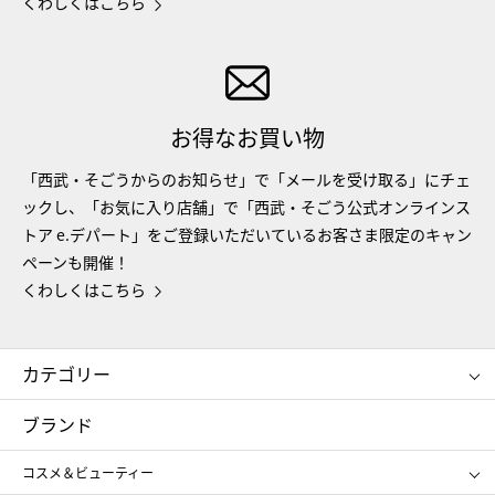
くわしくはこちら
お得なお買い物
「西武・そごうからのお知らせ」で「メールを受け取る」にチェ
ックし、「お気に入り店舗」で「西武・そごう公式オンラインス
トア e.デパート」をご登録いただいているお客さま限定のキャン
ペーンも開催！
くわしくはこちら
カテゴリー
コスメ＆ビューティー
フード＆スイーツ
ブランド
ギフト
レディース
コスメ＆ビューティー
メンズ
キッズ・ベビー