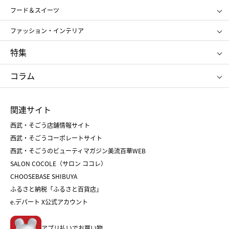
SHISEIDO
クレ・ド・ポー ボーテ
スポーツ・アウトドア
ホーム・キッチン＆アート
フード＆スイーツ
ポール&ジョー ボーテ
ジルスチュアート
お中元
お歳暮
アンリ・シャルパンティエ
ガトー・ド・ボワイヤージュ
ファッション・インテリア
NARS
エスト
ゴディバ
新宿高野
ポロ ラルフ ローレン
ザ ノース フェイス
特集
RMK
SUQQU
たねや
とらや
タケオ キクチ
ママ＆キッズ
クリニーク
SK-Ⅱ
お中元
お歳暮
ねんりん家
シュガーバターの木
コラム
シュタイフ
バカラ
ひな人形
五月人形
お中元
お歳暮
ランドセル
母の日
関連サイト
菓子折り
手土産
父の日
クリスマス
和菓子
お取り寄せ
西武・そごう店舗情報サイト
クリスマスケーキ
おせち
西武・そごうコーポレートサイト
人気のギフト
福袋
福袋
バレンタイン
西武・そごうのビューティマガジン美流百華WEB
バレンタイン
ホワイトデー
ホワイトデー
SALON COCOLE（サロン ココレ）
おせち
母の日
CHOOSEBASE SHIBUYA
父の日
コスメ
ふるさと納税「ふるさと百貨店」
フード
レディースファッション
e.デパート X公式アカウント
メンズファッション＆スポーツ
キッズ・ベビー
アプリ払いでお買い物。
ホーム・キッチン＆アート