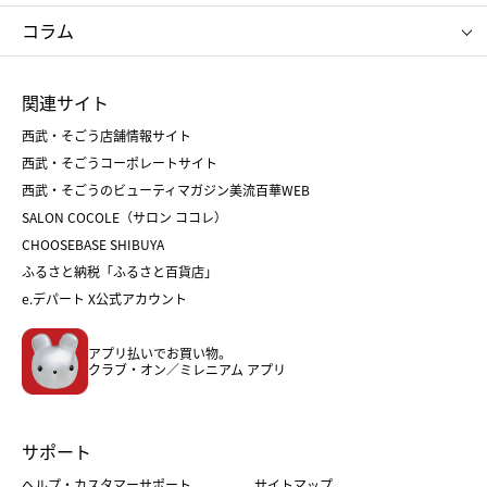
タケオ キクチ
ママ＆キッズ
クリニーク
SK-Ⅱ
お中元
お歳暮
ねんりん家
シュガーバターの木
コラム
シュタイフ
バカラ
ひな人形
五月人形
お中元
お歳暮
ランドセル
母の日
関連サイト
菓子折り
手土産
父の日
クリスマス
和菓子
お取り寄せ
西武・そごう店舗情報サイト
クリスマスケーキ
おせち
西武・そごうコーポレートサイト
人気のギフト
福袋
福袋
バレンタイン
西武・そごうのビューティマガジン美流百華WEB
バレンタイン
ホワイトデー
ホワイトデー
SALON COCOLE（サロン ココレ）
おせち
母の日
CHOOSEBASE SHIBUYA
父の日
コスメ
ふるさと納税「ふるさと百貨店」
フード
レディースファッション
e.デパート X公式アカウント
メンズファッション＆スポーツ
キッズ・ベビー
アプリ払いでお買い物。
ホーム・キッチン＆アート
クラブ・オン／ミレニアム アプリ
サポート
ヘルプ・カスタマーサポート
サイトマップ