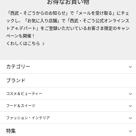
お得なお買い物
「西武・そごうからのお知らせ」で「メールを受け取る」にチェ
ックし、「お気に入り店舗」で「西武・そごう公式オンラインス
トア e.デパート」をご登録いただいているお客さま限定のキャン
ペーンも開催！
くわしくはこちら
カテゴリー
コスメ＆ビューティー
フード＆スイーツ
ブランド
ギフト
レディース
コスメ＆ビューティー
メンズ
キッズ・ベビー
SHISEIDO
クレ・ド・ポー ボーテ
スポーツ・アウトドア
ホーム・キッチン＆アート
フード＆スイーツ
ポール&ジョー ボーテ
ジルスチュアート
お中元
お歳暮
アンリ・シャルパンティエ
ガトー・ド・ボワイヤージュ
ファッション・インテリア
NARS
エスト
ゴディバ
新宿高野
ポロ ラルフ ローレン
ザ ノース フェイス
特集
RMK
SUQQU
たねや
とらや