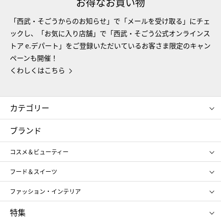
お得なお買い物
「西武・そごうからのお知らせ」で「メールを受け取る」にチェ
ックし、「お気に入り店舗」で「西武・そごう公式オンラインス
トア e.デパート」をご登録いただいているお客さま限定のキャン
ペーンも開催！
くわしくはこちら
カテゴリー
コスメ＆ビューティー
フード＆スイーツ
ブランド
ギフト
レディース
コスメ＆ビューティー
メンズ
キッズ・ベビー
SHISEIDO
クレ・ド・ポー ボーテ
スポーツ・アウトドア
ホーム・キッチン＆アート
フード＆スイーツ
ポール&ジョー ボーテ
ジルスチュアート
お中元
お歳暮
アンリ・シャルパンティエ
ガトー・ド・ボワイヤージュ
ファッション・インテリア
NARS
エスト
ゴディバ
新宿高野
ポロ ラルフ ローレン
ザ ノース フェイス
特集
RMK
SUQQU
たねや
とらや