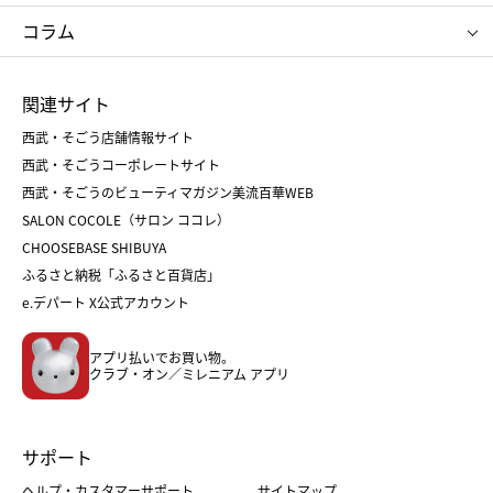
タケオ キクチ
ママ＆キッズ
クリニーク
SK-Ⅱ
お中元
お歳暮
ねんりん家
シュガーバターの木
コラム
シュタイフ
バカラ
ひな人形
五月人形
お中元
お歳暮
ランドセル
母の日
関連サイト
菓子折り
手土産
父の日
クリスマス
和菓子
お取り寄せ
西武・そごう店舗情報サイト
クリスマスケーキ
おせち
西武・そごうコーポレートサイト
人気のギフト
福袋
福袋
バレンタイン
西武・そごうのビューティマガジン美流百華WEB
バレンタイン
ホワイトデー
ホワイトデー
SALON COCOLE（サロン ココレ）
おせち
母の日
CHOOSEBASE SHIBUYA
父の日
コスメ
ふるさと納税「ふるさと百貨店」
フード
レディースファッション
e.デパート X公式アカウント
メンズファッション＆スポーツ
キッズ・ベビー
アプリ払いでお買い物。
ホーム・キッチン＆アート
クラブ・オン／ミレニアム アプリ
サポート
ヘルプ・カスタマーサポート
サイトマップ