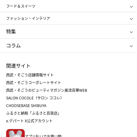
SHISEIDO
クレ・ド・ポー ボーテ
スポーツ・アウトドア
ホーム・キッチン＆アート
フード＆スイーツ
ポール&ジョー ボーテ
ジルスチュアート
お中元
お歳暮
アンリ・シャルパンティエ
ガトー・ド・ボワイヤージュ
ファッション・インテリア
NARS
エスト
ゴディバ
新宿高野
ポロ ラルフ ローレン
ザ ノース フェイス
特集
RMK
SUQQU
たねや
とらや
タケオ キクチ
ママ＆キッズ
クリニーク
SK-Ⅱ
お中元
お歳暮
ねんりん家
シュガーバターの木
コラム
シュタイフ
バカラ
ひな人形
五月人形
お中元
お歳暮
ランドセル
母の日
関連サイト
菓子折り
手土産
父の日
クリスマス
和菓子
お取り寄せ
西武・そごう店舗情報サイト
クリスマスケーキ
おせち
西武・そごうコーポレートサイト
人気のギフト
福袋
福袋
バレンタイン
西武・そごうのビューティマガジン美流百華WEB
バレンタイン
ホワイトデー
ホワイトデー
SALON COCOLE（サロン ココレ）
おせち
母の日
CHOOSEBASE SHIBUYA
父の日
コスメ
ふるさと納税「ふるさと百貨店」
フード
レディースファッション
e.デパート X公式アカウント
メンズファッション＆スポーツ
キッズ・ベビー
アプリ払いでお買い物。
ホーム・キッチン＆アート