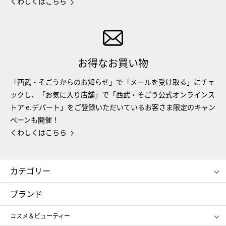
くわしくはこちら
お得なお買い物
「西武・そごうからのお知らせ」で「メールを受け取る」にチェ
ックし、「お気に入り店舗」で「西武・そごう公式オンラインス
トア e.デパート」をご登録いただいているお客さま限定のキャン
ペーンも開催！
くわしくはこちら
カテゴリー
コスメ＆ビューティー
フード＆スイーツ
ブランド
ギフト
レディース
コスメ＆ビューティー
メンズ
キッズ・ベビー