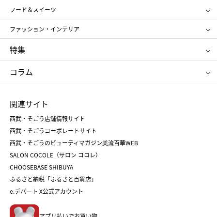
SHISEIDO
クレ・ド・ポー ボーテ
スポーツ・アウトドア
ホーム・キッチン＆アート
フード＆スイーツ
ポール&ジョー ボーテ
ジルスチュアート
お中元
お歳暮
アンリ・シャルパンティエ
ガトー・ド・ボワイヤージュ
ファッション・インテリア
NARS
エスト
ゴディバ
新宿高野
ポロ ラルフ ローレン
ザ ノース フェイス
特集
RMK
SUQQU
たねや
とらや
タケオ キクチ
ママ＆キッズ
クリニーク
SK-Ⅱ
お中元
お歳暮
ねんりん家
シュガーバターの木
コラム
シュタイフ
バカラ
ひな人形
五月人形
お中元
お歳暮
ランドセル
母の日
関連サイト
菓子折り
手土産
父の日
クリスマス
和菓子
お取り寄せ
西武・そごう店舗情報サイト
クリスマスケーキ
おせち
西武・そごうコーポレートサイト
人気のギフト
福袋
福袋
バレンタイン
西武・そごうのビューティマガジン美流百華WEB
バレンタイン
ホワイトデー
ホワイトデー
SALON COCOLE（サロン ココレ）
おせち
母の日
CHOOSEBASE SHIBUYA
父の日
コスメ
ふるさと納税「ふるさと百貨店」
フード
レディースファッション
e.デパート X公式アカウント
メンズファッション＆スポーツ
キッズ・ベビー
アプリ払いでお買い物。
ホーム・キッチン＆アート