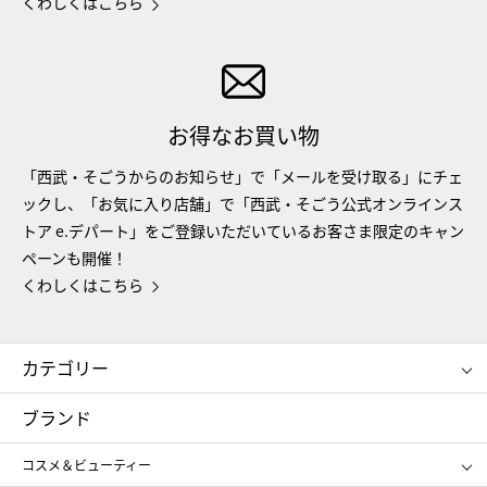
くわしくはこちら
お得なお買い物
「西武・そごうからのお知らせ」で「メールを受け取る」にチェ
ックし、「お気に入り店舗」で「西武・そごう公式オンラインス
トア e.デパート」をご登録いただいているお客さま限定のキャン
ペーンも開催！
くわしくはこちら
カテゴリー
コスメ＆ビューティー
フード＆スイーツ
ブランド
ギフト
レディース
コスメ＆ビューティー
メンズ
キッズ・ベビー