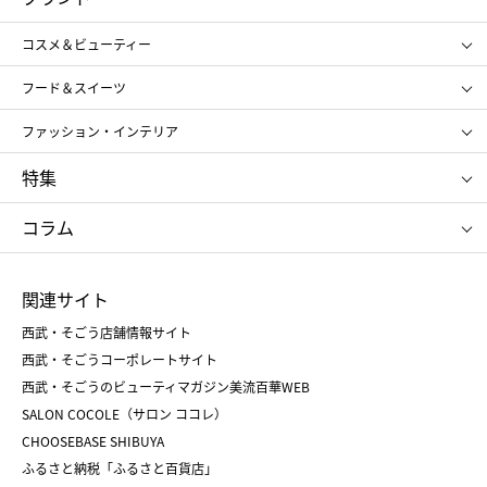
ギフト
レディース
コスメ＆ビューティー
メンズ
キッズ・ベビー
SHISEIDO
クレ・ド・ポー ボーテ
スポーツ・アウトドア
ホーム・キッチン＆アート
フード＆スイーツ
ポール&ジョー ボーテ
ジルスチュアート
お中元
お歳暮
アンリ・シャルパンティエ
ガトー・ド・ボワイヤージュ
ファッション・インテリア
NARS
エスト
ゴディバ
新宿高野
ポロ ラルフ ローレン
ザ ノース フェイス
特集
RMK
SUQQU
たねや
とらや
タケオ キクチ
ママ＆キッズ
クリニーク
SK-Ⅱ
お中元
お歳暮
ねんりん家
シュガーバターの木
コラム
シュタイフ
バカラ
ひな人形
五月人形
お中元
お歳暮
ランドセル
母の日
関連サイト
菓子折り
手土産
父の日
クリスマス
和菓子
お取り寄せ
西武・そごう店舗情報サイト
クリスマスケーキ
おせち
西武・そごうコーポレートサイト
人気のギフト
福袋
福袋
バレンタイン
西武・そごうのビューティマガジン美流百華WEB
バレンタイン
ホワイトデー
ホワイトデー
SALON COCOLE（サロン ココレ）
おせち
母の日
CHOOSEBASE SHIBUYA
父の日
コスメ
ふるさと納税「ふるさと百貨店」