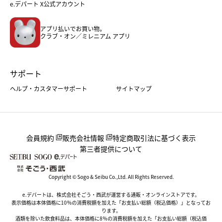
フード
レディースファッション
e.デパート X公式アカウント
メンズファッション＆スポーツ
キッズ・ベビー
アプリ払いでお買い物。
ホーム・キッチン＆アート
クラブ・オン／ミレニアム アプリ
サポート
ヘルプ・カスタマーサポート
サイトマップ
会員規約
販売会社情報
特定商取引法に基づく表示
第三者提供について
Copyright © Sogo & Seibu Co.,Ltd. All Rights Reserved.
e.デパートは、株式会社そごう・西武が運営する通販・オンラインストアです。
表示価格は本体価格に10％の消費税額を加えた「お支払い総額（税込価格）」となってお
ります。
酒類を除いた飲食料品は、本体価格に8％の消費税額を加えた「お支払い総額（税込価