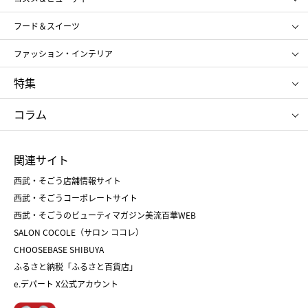
メンズ
キッズ・ベビー
SHISEIDO
クレ・ド・ポー ボーテ
スポーツ・アウトドア
ホーム・キッチン＆アート
フード＆スイーツ
ポール&ジョー ボーテ
ジルスチュアート
お中元
お歳暮
アンリ・シャルパンティエ
ガトー・ド・ボワイヤージュ
ファッション・インテリア
NARS
エスト
ゴディバ
新宿高野
ポロ ラルフ ローレン
ザ ノース フェイス
特集
RMK
SUQQU
たねや
とらや
タケオ キクチ
ママ＆キッズ
クリニーク
SK-Ⅱ
お中元
お歳暮
ねんりん家
シュガーバターの木
コラム
シュタイフ
バカラ
ひな人形
五月人形
お中元
お歳暮
ランドセル
母の日
関連サイト
菓子折り
手土産
父の日
クリスマス
和菓子
お取り寄せ
西武・そごう店舗情報サイト
クリスマスケーキ
おせち
西武・そごうコーポレートサイト
人気のギフト
福袋
福袋
バレンタイン
西武・そごうのビューティマガジン美流百華WEB
バレンタイン
ホワイトデー
ホワイトデー
SALON COCOLE（サロン ココレ）
おせち
母の日
CHOOSEBASE SHIBUYA
父の日
コスメ
ふるさと納税「ふるさと百貨店」
フード
レディースファッション
e.デパート X公式アカウント
メンズファッション＆スポーツ
キッズ・ベビー