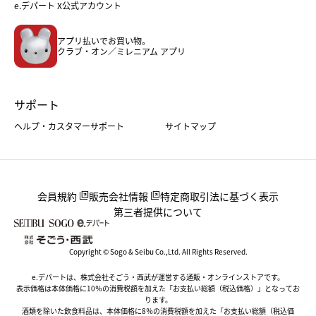
フード
レディースファッション
e.デパート X公式アカウント
メンズファッション＆スポーツ
キッズ・ベビー
アプリ払いでお買い物。
ホーム・キッチン＆アート
クラブ・オン／ミレニアム アプリ
サポート
ヘルプ・カスタマーサポート
サイトマップ
会員規約
販売会社情報
特定商取引法に基づく表示
第三者提供について
Copyright © Sogo & Seibu Co.,Ltd. All Rights Reserved.
e.デパートは、株式会社そごう・西武が運営する通販・オンラインストアです。
表示価格は本体価格に10％の消費税額を加えた「お支払い総額（税込価格）」となってお
ります。
酒類を除いた飲食料品は、本体価格に8％の消費税額を加えた「お支払い総額（税込価