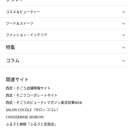
ギフト
レディース
コスメ＆ビューティー
メンズ
キッズ・ベビー
SHISEIDO
クレ・ド・ポー ボーテ
スポーツ・アウトドア
ホーム・キッチン＆アート
フード＆スイーツ
ポール&ジョー ボーテ
ジルスチュアート
お中元
お歳暮
アンリ・シャルパンティエ
ガトー・ド・ボワイヤージュ
ファッション・インテリア
NARS
エスト
ゴディバ
新宿高野
ポロ ラルフ ローレン
ザ ノース フェイス
特集
RMK
SUQQU
たねや
とらや
タケオ キクチ
ママ＆キッズ
クリニーク
SK-Ⅱ
お中元
お歳暮
ねんりん家
シュガーバターの木
コラム
シュタイフ
バカラ
ひな人形
五月人形
お中元
お歳暮
ランドセル
母の日
関連サイト
菓子折り
手土産
父の日
クリスマス
和菓子
お取り寄せ
西武・そごう店舗情報サイト
クリスマスケーキ
おせち
西武・そごうコーポレートサイト
人気のギフト
福袋
福袋
バレンタイン
西武・そごうのビューティマガジン美流百華WEB
バレンタイン
ホワイトデー
ホワイトデー
SALON COCOLE（サロン ココレ）
おせち
母の日
CHOOSEBASE SHIBUYA
父の日
コスメ
ふるさと納税「ふるさと百貨店」