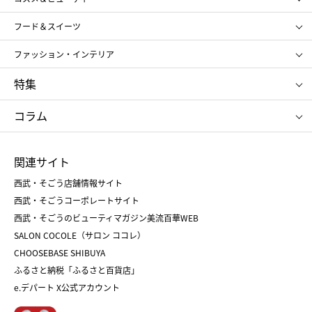
メンズ
キッズ・ベビー
SHISEIDO
クレ・ド・ポー ボーテ
スポーツ・アウトドア
ホーム・キッチン＆アート
フード＆スイーツ
ポール&ジョー ボーテ
ジルスチュアート
お中元
お歳暮
アンリ・シャルパンティエ
ガトー・ド・ボワイヤージュ
ファッション・インテリア
NARS
エスト
ゴディバ
新宿高野
ポロ ラルフ ローレン
ザ ノース フェイス
特集
RMK
SUQQU
たねや
とらや
タケオ キクチ
ママ＆キッズ
クリニーク
SK-Ⅱ
お中元
お歳暮
ねんりん家
シュガーバターの木
コラム
シュタイフ
バカラ
ひな人形
五月人形
お中元
お歳暮
ランドセル
母の日
関連サイト
菓子折り
手土産
父の日
クリスマス
和菓子
お取り寄せ
西武・そごう店舗情報サイト
クリスマスケーキ
おせち
西武・そごうコーポレートサイト
人気のギフト
福袋
福袋
バレンタイン
西武・そごうのビューティマガジン美流百華WEB
バレンタイン
ホワイトデー
ホワイトデー
SALON COCOLE（サロン ココレ）
おせち
母の日
CHOOSEBASE SHIBUYA
父の日
コスメ
ふるさと納税「ふるさと百貨店」
フード
レディースファッション
e.デパート X公式アカウント
メンズファッション＆スポーツ
キッズ・ベビー