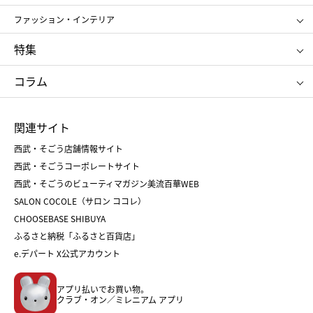
ポール&ジョー ボーテ
ジルスチュアート
お中元
お歳暮
アンリ・シャルパンティエ
ガトー・ド・ボワイヤージュ
ファッション・インテリア
NARS
エスト
ゴディバ
新宿高野
ポロ ラルフ ローレン
ザ ノース フェイス
特集
RMK
SUQQU
たねや
とらや
タケオ キクチ
ママ＆キッズ
クリニーク
SK-Ⅱ
お中元
お歳暮
ねんりん家
シュガーバターの木
コラム
シュタイフ
バカラ
ひな人形
五月人形
お中元
お歳暮
ランドセル
母の日
関連サイト
菓子折り
手土産
父の日
クリスマス
和菓子
お取り寄せ
西武・そごう店舗情報サイト
クリスマスケーキ
おせち
西武・そごうコーポレートサイト
人気のギフト
福袋
福袋
バレンタイン
西武・そごうのビューティマガジン美流百華WEB
バレンタイン
ホワイトデー
ホワイトデー
SALON COCOLE（サロン ココレ）
おせち
母の日
CHOOSEBASE SHIBUYA
父の日
コスメ
ふるさと納税「ふるさと百貨店」
フード
レディースファッション
e.デパート X公式アカウント
メンズファッション＆スポーツ
キッズ・ベビー
アプリ払いでお買い物。
ホーム・キッチン＆アート
クラブ・オン／ミレニアム アプリ