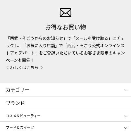
お得なお買い物
「西武・そごうからのお知らせ」で「メールを受け取る」にチェ
ックし、「お気に入り店舗」で「西武・そごう公式オンラインス
トア e.デパート」をご登録いただいているお客さま限定のキャン
ペーンも開催！
くわしくはこちら
カテゴリー
コスメ＆ビューティー
フード＆スイーツ
ブランド
ギフト
レディース
コスメ＆ビューティー
メンズ
キッズ・ベビー
SHISEIDO
クレ・ド・ポー ボーテ
スポーツ・アウトドア
ホーム・キッチン＆アート
フード＆スイーツ