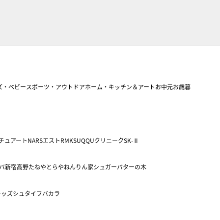
ズ・ベビー
スポーツ・アウトドア
ホーム・キッチン＆アート
お中元
お歳暮
チュアート
NARS
エスト
RMK
SUQQU
クリニーク
SK-Ⅱ
バ
新宿高野
たねや
とらや
ねんりん家
シュガーバターの木
キッズ
シュタイフ
バカラ