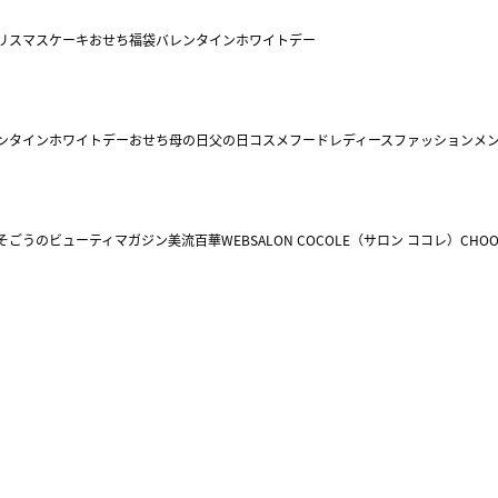
リスマスケーキ
おせち
福袋
バレンタイン
ホワイトデー
ンタイン
ホワイトデー
おせち
母の日
父の日
コスメ
フード
レディースファッション
メ
そごうのビューティマガジン美流百華WEB
SALON COCOLE（サロン ココレ）
CHOO