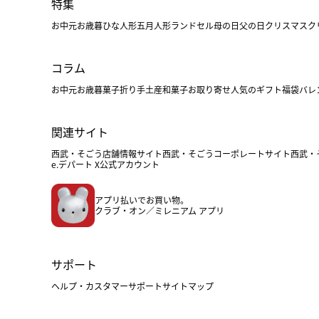
特集
お中元
お歳暮
ひな人形
五月人形
ランドセル
母の日
父の日
クリスマス
ク
コラム
お中元
お歳暮
菓子折り
手土産
和菓子
お取り寄せ
人気のギフト
福袋
バレ
関連サイト
西武・そごう店舗情報サイト
西武・そごうコーポレートサイト
西武・
e.デパート X公式アカウント
アプリ払いでお買い物。
クラブ・オン／ミレニアム アプリ
サポート
ヘルプ・カスタマーサポート
サイトマップ