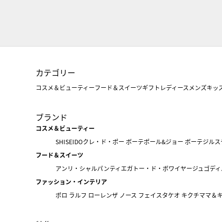
カテゴリー
コスメ＆ビューティー
フード＆スイーツ
ギフト
レディース
メンズ
キッ
ブランド
コスメ＆ビューティー
SHISEIDO
クレ・ド・ポー ボーテ
ポール&ジョー ボーテ
ジルス
フード＆スイーツ
アンリ・シャルパンティエ
ガトー・ド・ボワイヤージュ
ゴディ
ファッション・インテリア
ポロ ラルフ ローレン
ザ ノース フェイス
タケオ キクチ
ママ＆