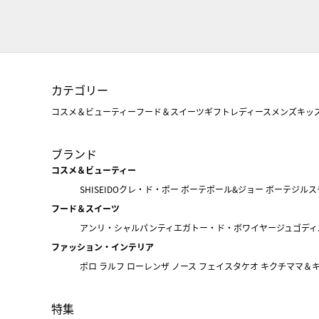
カテゴリー
コスメ＆ビューティー
フード＆スイーツ
ギフト
レディース
メンズ
キッ
ブランド
コスメ＆ビューティー
SHISEIDO
クレ・ド・ポー ボーテ
ポール&ジョー ボーテ
ジルス
フード＆スイーツ
アンリ・シャルパンティエ
ガトー・ド・ボワイヤージュ
ゴディ
ファッション・インテリア
ポロ ラルフ ローレン
ザ ノース フェイス
タケオ キクチ
ママ＆
特集