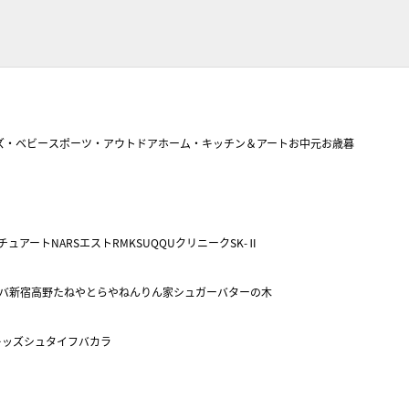
ズ・ベビー
スポーツ・アウトドア
ホーム・キッチン＆アート
お中元
お歳暮
チュアート
NARS
エスト
RMK
SUQQU
クリニーク
SK-Ⅱ
バ
新宿高野
たねや
とらや
ねんりん家
シュガーバターの木
キッズ
シュタイフ
バカラ