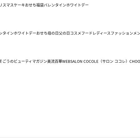
リスマスケーキ
おせち
福袋
バレンタイン
ホワイトデー
ンタイン
ホワイトデー
おせち
母の日
父の日
コスメ
フード
レディースファッション
メ
そごうのビューティマガジン美流百華WEB
SALON COCOLE（サロン ココレ）
CHOO