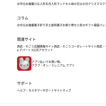
お中元
お歳暮
ひな人形
五月人形
ランドセル
母の日
父の日
クリスマス
ク
コラム
お中元
お歳暮
菓子折り
手土産
和菓子
お取り寄せ
人気のギフト
福袋
バレ
関連サイト
西武・そごう店舗情報サイト
西武・そごうコーポレートサイト
西武・
e.デパート X公式アカウント
アプリ払いでお買い物。
クラブ・オン／ミレニアム アプリ
サポート
ヘルプ・カスタマーサポート
サイトマップ