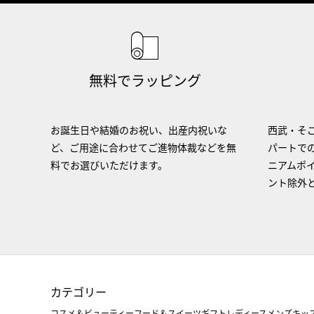
無料でラッピング
お誕生日や結婚のお祝い、出産内祝いな
西武・そご
ど、ご用途に合わせてご進物体裁などを無
パートで
料でお選びいただけます。
ニアムポ
ント除外
カテゴリー
コスメ＆ビューティー
フード＆スイーツ
ギフト
レディース
メンズ
キッ