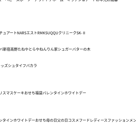
チュアート
NARS
エスト
RMK
SUQQU
クリニーク
SK-Ⅱ
バ
新宿高野
たねや
とらや
ねんりん家
シュガーバターの木
キッズ
シュタイフ
バカラ
リスマスケーキ
おせち
福袋
バレンタイン
ホワイトデー
ンタイン
ホワイトデー
おせち
母の日
父の日
コスメ
フード
レディースファッション
メ