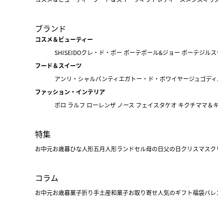
ブランド
コスメ＆ビューティー
SHISEIDO
クレ・ド・ポー ボーテ
ポール&ジョー ボーテ
ジルス
フード＆スイーツ
アンリ・シャルパンティエ
ガトー・ド・ボワイヤージュ
ゴディ
ファッション・インテリア
ポロ ラルフ ローレン
ザ ノース フェイス
タケオ キクチ
ママ＆
特集
お中元
お歳暮
ひな人形
五月人形
ランドセル
母の日
父の日
クリスマス
ク
コラム
お中元
お歳暮
菓子折り
手土産
和菓子
お取り寄せ
人気のギフト
福袋
バレ