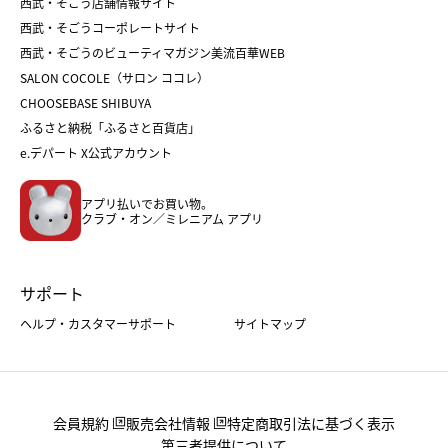
和菓子
お取り寄せ
西武・そごう店舗情報サイト
クリスマスケーキ
おせち
西武・そごうコーポレートサイト
人気のギフト
福袋
福袋
バレンタイン
西武・そごうのビューティマガジン美流百華WEB
バレンタイン
ホワイトデー
ホワイトデー
SALON COCOLE（サロン ココレ）
おせち
母の日
CHOOSEBASE SHIBUYA
父の日
コスメ
ふるさと納税「ふるさと百貨店」
フード
レディースファッション
e.デパート X公式アカウント
メンズファッション＆スポーツ
キッズ・ベビー
アプリ払いでお買い物。
ホーム・キッチン＆アート
クラブ・オン／ミレニアム アプリ
サポート
ヘルプ・カスタマーサポート
サイトマップ
会員規約
販売会社情報
特定商取引法に基づく表示
第三者提供について