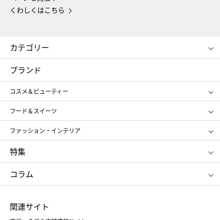
くわしくはこちら
カテゴリー
コスメ＆ビューティー
フード＆スイーツ
ブランド
ギフト
レディース
コスメ＆ビューティー
メンズ
キッズ・ベビー
SHISEIDO
クレ・ド・ポー ボーテ
スポーツ・アウトドア
ホーム・キッチン＆アート
フード＆スイーツ
ポール&ジョー ボーテ
ジルスチュアート
お中元
お歳暮
アンリ・シャルパンティエ
ガトー・ド・ボワイヤージュ
ファッション・インテリア
NARS
エスト
ゴディバ
新宿高野
ポロ ラルフ ローレン
ザ ノース フェイス
特集
RMK
SUQQU
たねや
とらや
タケオ キクチ
ママ＆キッズ
クリニーク
SK-Ⅱ
お中元
お歳暮
ねんりん家
シュガーバターの木
コラム
シュタイフ
バカラ
ひな人形
五月人形
お中元
お歳暮
ランドセル
母の日
関連サイト
菓子折り
手土産
父の日
クリスマス