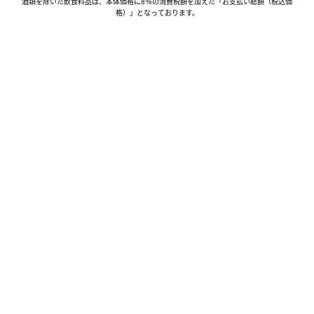
酒類を除いた飲食料品は、本体価格に8％の消費税額を加えた「お支払い総額（税込価
格）」となっております。