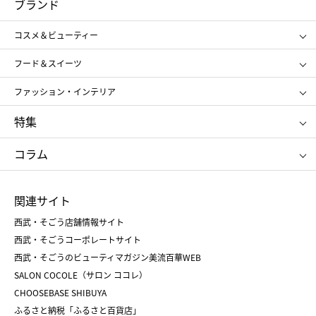
ブランド
ギフト
レディース
コスメ＆ビューティー
メンズ
キッズ・ベビー
SHISEIDO
クレ・ド・ポー ボーテ
スポーツ・アウトドア
ホーム・キッチン＆アート
フード＆スイーツ
ポール&ジョー ボーテ
ジルスチュアート
お中元
お歳暮
アンリ・シャルパンティエ
ガトー・ド・ボワイヤージュ
ファッション・インテリア
NARS
エスト
ゴディバ
新宿高野
ポロ ラルフ ローレン
ザ ノース フェイス
特集
RMK
SUQQU
たねや
とらや
タケオ キクチ
ママ＆キッズ
クリニーク
SK-Ⅱ
お中元
お歳暮
ねんりん家
シュガーバターの木
コラム
シュタイフ
バカラ
ひな人形
五月人形
お中元
お歳暮
ランドセル
母の日
関連サイト
菓子折り
手土産
父の日
クリスマス
和菓子
お取り寄せ
西武・そごう店舗情報サイト
クリスマスケーキ
おせち
西武・そごうコーポレートサイト
人気のギフト
福袋
福袋
バレンタイン
西武・そごうのビューティマガジン美流百華WEB
バレンタイン
ホワイトデー
ホワイトデー
SALON COCOLE（サロン ココレ）
おせち
母の日
CHOOSEBASE SHIBUYA
父の日
コスメ
ふるさと納税「ふるさと百貨店」