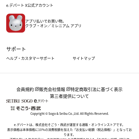
フード
レディースファッション
e.デパート X公式アカウント
メンズファッション＆スポーツ
キッズ・ベビー
アプリ払いでお買い物。
ホーム・キッチン＆アート
クラブ・オン／ミレニアム アプリ
サポート
ヘルプ・カスタマーサポート
サイトマップ
会員規約
販売会社情報
特定商取引法に基づく表示
第三者提供について
Copyright © Sogo & Seibu Co.,Ltd. All Rights Reserved.
e.デパートは、株式会社そごう・西武が運営する通販・オンラインストアです。
表示価格は本体価格に10％の消費税額を加えた「お支払い総額（税込価格）」となってお
ります。