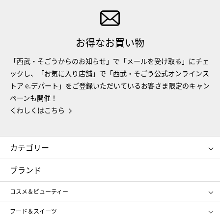
お得なお買い物
「西武・そごうからのお知らせ」で「メールを受け取る」にチェ
ックし、「お気に入り店舗」で「西武・そごう公式オンラインス
トア e.デパート」をご登録いただいているお客さま限定のキャン
ペーンも開催！
くわしくはこちら
カテゴリー
コスメ＆ビューティー
フード＆スイーツ
ブランド
ギフト
レディース
コスメ＆ビューティー
メンズ
キッズ・ベビー
SHISEIDO
クレ・ド・ポー ボーテ
スポーツ・アウトドア
ホーム・キッチン＆アート
フード＆スイーツ