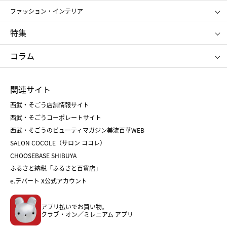
ポール&ジョー ボーテ
ジルスチュアート
お中元
お歳暮
アンリ・シャルパンティエ
ガトー・ド・ボワイヤージュ
ファッション・インテリア
NARS
エスト
ゴディバ
新宿高野
ポロ ラルフ ローレン
ザ ノース フェイス
特集
RMK
SUQQU
たねや
とらや
タケオ キクチ
ママ＆キッズ
クリニーク
SK-Ⅱ
お中元
お歳暮
ねんりん家
シュガーバターの木
コラム
シュタイフ
バカラ
ひな人形
五月人形
お中元
お歳暮
ランドセル
母の日
関連サイト
菓子折り
手土産
父の日
クリスマス
和菓子
お取り寄せ
西武・そごう店舗情報サイト
クリスマスケーキ
おせち
西武・そごうコーポレートサイト
人気のギフト
福袋
福袋
バレンタイン
西武・そごうのビューティマガジン美流百華WEB
バレンタイン
ホワイトデー
ホワイトデー
SALON COCOLE（サロン ココレ）
おせち
母の日
CHOOSEBASE SHIBUYA
父の日
コスメ
ふるさと納税「ふるさと百貨店」
フード
レディースファッション
e.デパート X公式アカウント
メンズファッション＆スポーツ
キッズ・ベビー
アプリ払いでお買い物。
ホーム・キッチン＆アート
クラブ・オン／ミレニアム アプリ