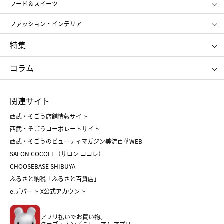
SHISEIDO
クレ・ド・ポー ボーテ
スポーツ・アウトドア
ホーム・キッチン＆アート
フード＆スイーツ
ポール&ジョー ボーテ
ジルスチュアート
お中元
お歳暮
アンリ・シャルパンティエ
ガトー・ド・ボワイヤージュ
ファッション・インテリア
NARS
エスト
ゴディバ
新宿高野
ポロ ラルフ ローレン
ザ ノース フェイス
特集
RMK
SUQQU
たねや
とらや
タケオ キクチ
ママ＆キッズ
クリニーク
SK-Ⅱ
お中元
お歳暮
ねんりん家
シュガーバターの木
コラム
シュタイフ
バカラ
ひな人形
五月人形
お中元
お歳暮
ランドセル
母の日
関連サイト
菓子折り
手土産
父の日
クリスマス
和菓子
お取り寄せ
西武・そごう店舗情報サイト
クリスマスケーキ
おせち
西武・そごうコーポレートサイト
人気のギフト
福袋
福袋
バレンタイン
西武・そごうのビューティマガジン美流百華WEB
バレンタイン
ホワイトデー
ホワイトデー
SALON COCOLE（サロン ココレ）
おせち
母の日
CHOOSEBASE SHIBUYA
父の日
コスメ
ふるさと納税「ふるさと百貨店」
フード
レディースファッション
e.デパート X公式アカウント
メンズファッション＆スポーツ
キッズ・ベビー
アプリ払いでお買い物。
ホーム・キッチン＆アート