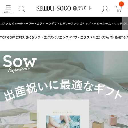
0
コスメ＆ビューティー
フード＆スイーツ
ギフト
レディース
メンズ
キッズ・ベビー
ホーム・キッチン＆
TOP
SOW EXPERIENCE(ソウ・エクスペリエンス)/ソウ・エクスペリエンス
WITH BABY GI