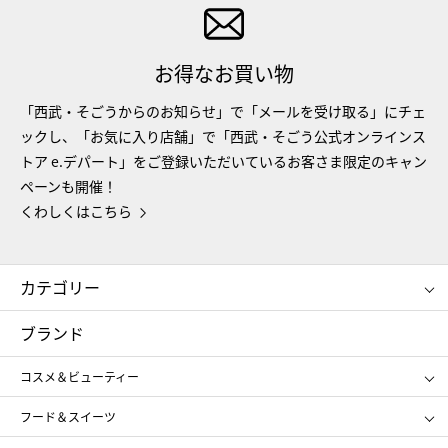
お得なお買い物
「西武・そごうからのお知らせ」で「メールを受け取る」にチェ
ックし、「お気に入り店舗」で「西武・そごう公式オンラインス
トア e.デパート」をご登録いただいているお客さま限定のキャン
ペーンも開催！
くわしくはこちら
カテゴリー
コスメ＆ビューティー
フード＆スイーツ
ブランド
ギフト
レディース
コスメ＆ビューティー
メンズ
キッズ・ベビー
SHISEIDO
クレ・ド・ポー ボーテ
スポーツ・アウトドア
ホーム・キッチン＆アート
フード＆スイーツ
ポール&ジョー ボーテ
ジルスチュアート
お中元
お歳暮