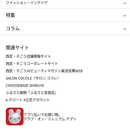
アンリ・シャルパンティエ
ガトー・ド・ボワイヤージュ
ファッション・インテリア
NARS
エスト
ゴディバ
新宿高野
ポロ ラルフ ローレン
ザ ノース フェイス
特集
RMK
SUQQU
たねや
とらや
タケオ キクチ
ママ＆キッズ
クリニーク
SK-Ⅱ
お中元
お歳暮
ねんりん家
シュガーバターの木
コラム
シュタイフ
バカラ
ひな人形
五月人形
お中元
お歳暮
ランドセル
母の日
関連サイト
菓子折り
手土産
父の日
クリスマス
和菓子
お取り寄せ
西武・そごう店舗情報サイト
クリスマスケーキ
おせち
西武・そごうコーポレートサイト
人気のギフト
福袋
福袋
バレンタイン
西武・そごうのビューティマガジン美流百華WEB
バレンタイン
ホワイトデー
ホワイトデー
SALON COCOLE（サロン ココレ）
おせち
母の日
CHOOSEBASE SHIBUYA
父の日
コスメ
ふるさと納税「ふるさと百貨店」
フード
レディースファッション
e.デパート X公式アカウント
メンズファッション＆スポーツ
キッズ・ベビー
アプリ払いでお買い物。
ホーム・キッチン＆アート
クラブ・オン／ミレニアム アプリ