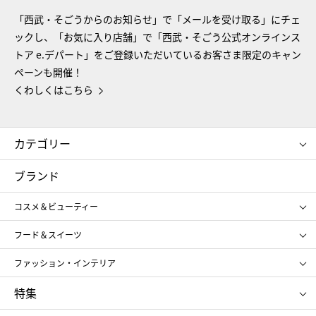
「西武・そごうからのお知らせ」で「メールを受け取る」にチェ
ックし、「お気に入り店舗」で「西武・そごう公式オンラインス
トア e.デパート」をご登録いただいているお客さま限定のキャン
ペーンも開催！
くわしくはこちら
カテゴリー
コスメ＆ビューティー
フード＆スイーツ
ブランド
ギフト
レディース
コスメ＆ビューティー
メンズ
キッズ・ベビー
SHISEIDO
クレ・ド・ポー ボーテ
スポーツ・アウトドア
ホーム・キッチン＆アート
フード＆スイーツ
ポール&ジョー ボーテ
ジルスチュアート
お中元
お歳暮
アンリ・シャルパンティエ
ガトー・ド・ボワイヤージュ
ファッション・インテリア
NARS
エスト
ゴディバ
新宿高野
ポロ ラルフ ローレン
ザ ノース フェイス
特集
RMK
SUQQU
たねや
とらや
タケオ キクチ
ママ＆キッズ
クリニーク
SK-Ⅱ