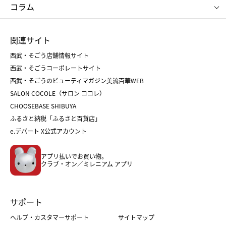
お中元
お歳暮
ねんりん家
シュガーバターの木
コラム
シュタイフ
バカラ
ひな人形
五月人形
お中元
お歳暮
ランドセル
母の日
関連サイト
菓子折り
手土産
父の日
クリスマス
和菓子
お取り寄せ
西武・そごう店舗情報サイト
クリスマスケーキ
おせち
西武・そごうコーポレートサイト
人気のギフト
福袋
福袋
バレンタイン
西武・そごうのビューティマガジン美流百華WEB
バレンタイン
ホワイトデー
ホワイトデー
SALON COCOLE（サロン ココレ）
おせち
母の日
CHOOSEBASE SHIBUYA
父の日
コスメ
ふるさと納税「ふるさと百貨店」
フード
レディースファッション
e.デパート X公式アカウント
メンズファッション＆スポーツ
キッズ・ベビー
アプリ払いでお買い物。
ホーム・キッチン＆アート
クラブ・オン／ミレニアム アプリ
サポート
ヘルプ・カスタマーサポート
サイトマップ