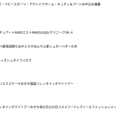
ズ・ベビー
スポーツ・アウトドア
ホーム・キッチン＆アート
お中元
お歳暮
チュアート
NARS
エスト
RMK
SUQQU
クリニーク
SK-Ⅱ
バ
新宿高野
たねや
とらや
ねんりん家
シュガーバターの木
キッズ
シュタイフ
バカラ
リスマスケーキ
おせち
福袋
バレンタイン
ホワイトデー
ンタイン
ホワイトデー
おせち
母の日
父の日
コスメ
フード
レディースファッション
メ