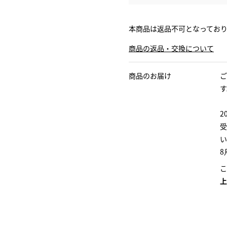
本商品は返品不可となってお
商品の返品・交換について
商品のお届け
ご
す
2
受
い
8
こ
上