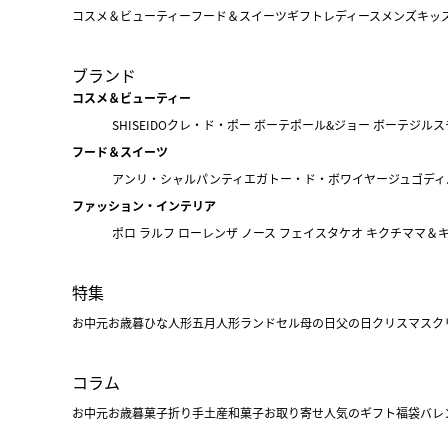
コスメ＆ビューティー
フード＆スイーツ
ギフト
レディース
メンズ
キッ
ブランド
コスメ＆ビューティー
SHISEIDO
クレ・ド・ポー ボーテ
ポール&ジョー ボーテ
ジルス
フード＆スイーツ
アンリ・シャルパンティエ
ガトー・ド・ボワイヤージュ
ゴディ
ファッション・インテリア
ポロ ラルフ ローレン
ザ ノース フェイス
タケオ キクチ
ママ＆
特集
お中元
お歳暮
ひな人形
五月人形
ランドセル
母の日
父の日
クリスマス
ク
コラム
お中元
お歳暮
菓子折り
手土産
和菓子
お取り寄せ
人気のギフト
福袋
バレ