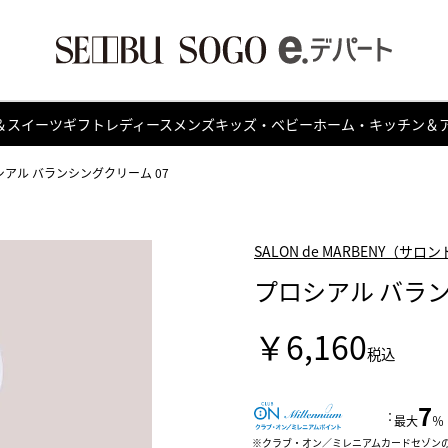
＆スイーツ
ギフト
レディース
メンズ
キッズ・ベビー
ホーム・キッチン＆
シアル バランシングクリーム 07
SALON de MARBENY（サ
プロシアル バラン
￥6,160
税込
7
：
最大
％
クラブ・オン／ミレニアムカードセゾン