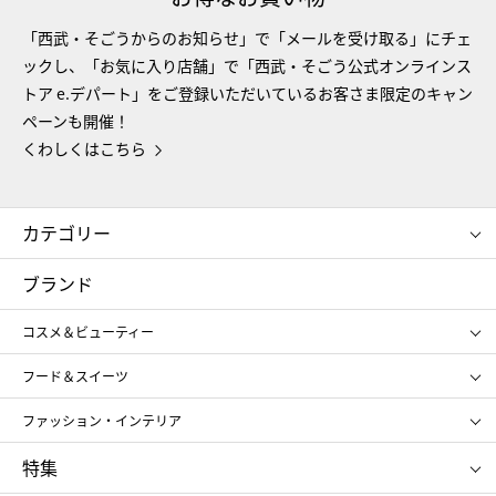
「西武・そごうからのお知らせ」で「メールを受け取る」にチェ
ックし、「お気に入り店舗」で「西武・そごう公式オンラインス
トア e.デパート」をご登録いただいているお客さま限定のキャン
ペーンも開催！
くわしくはこちら
カテゴリー
コスメ＆ビューティー
フード＆スイーツ
ブランド
ギフト
レディース
コスメ＆ビューティー
メンズ
キッズ・ベビー
SHISEIDO
クレ・ド・ポー ボーテ
スポーツ・アウトドア
ホーム・キッチン＆アート
フード＆スイーツ
ポール&ジョー ボーテ
ジルスチュアート
お中元
お歳暮
アンリ・シャルパンティエ
ガトー・ド・ボワイヤージュ
ファッション・インテリア
NARS
エスト
ゴディバ
新宿高野
ポロ ラルフ ローレン
ザ ノース フェイス
特集
RMK
SUQQU
たねや
とらや
タケオ キクチ
ママ＆キッズ