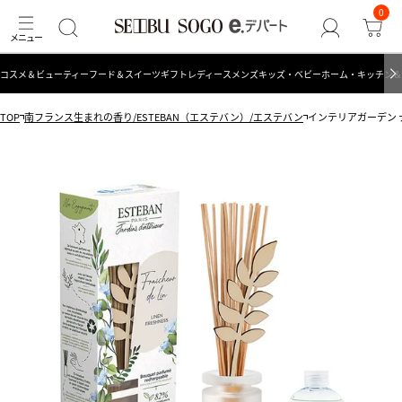
0
コスメ＆ビューティー
フード＆スイーツ
ギフト
レディース
メンズ
キッズ・ベビー
ホーム・キッチン＆
TOP
南フランス生まれの香り/ESTEBAN（エステバン）/エステバン
インテリアガーデン 