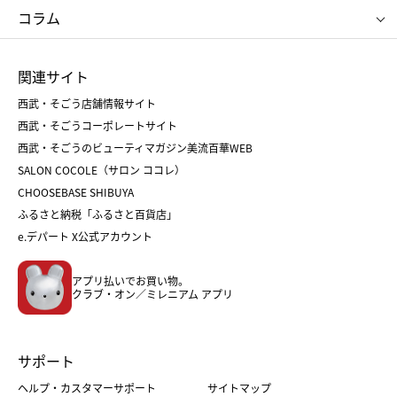
クリニーク
SK-Ⅱ
お中元
お歳暮
ねんりん家
シュガーバターの木
コラム
シュタイフ
バカラ
ひな人形
五月人形
お中元
お歳暮
ランドセル
母の日
関連サイト
菓子折り
手土産
父の日
クリスマス
和菓子
お取り寄せ
西武・そごう店舗情報サイト
クリスマスケーキ
おせち
西武・そごうコーポレートサイト
人気のギフト
福袋
福袋
バレンタイン
西武・そごうのビューティマガジン美流百華WEB
バレンタイン
ホワイトデー
ホワイトデー
SALON COCOLE（サロン ココレ）
おせち
母の日
CHOOSEBASE SHIBUYA
父の日
コスメ
ふるさと納税「ふるさと百貨店」
フード
レディースファッション
e.デパート X公式アカウント
メンズファッション＆スポーツ
キッズ・ベビー
アプリ払いでお買い物。
ホーム・キッチン＆アート
クラブ・オン／ミレニアム アプリ
サポート
ヘルプ・カスタマーサポート
サイトマップ