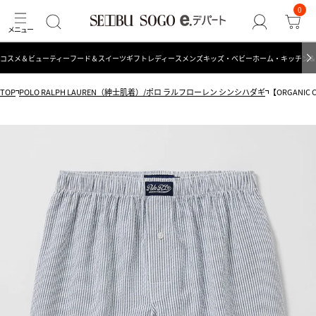
0
コスメ＆ビューティー
フード＆スイーツ
ギフト
レディース
メンズ
キッズ・ベビー
ホーム・キッチン＆
TOP
POLO RALPH LAUREN（紳士肌着）/ポロ ラルフローレン シンシハダギ
【ORGANIC