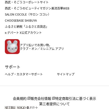
西武・そごうコーポレートサイト
人気のギフト
福袋
福袋
バレンタイン
西武・そごうのビューティマガジン美流百華WEB
バレンタイン
ホワイトデー
ホワイトデー
SALON COCOLE（サロン ココレ）
おせち
母の日
CHOOSEBASE SHIBUYA
父の日
コスメ
ふるさと納税「ふるさと百貨店」
フード
レディースファッション
e.デパート X公式アカウント
メンズファッション＆スポーツ
キッズ・ベビー
アプリ払いでお買い物。
ホーム・キッチン＆アート
クラブ・オン／ミレニアム アプリ
サポート
ヘルプ・カスタマーサポート
サイトマップ
会員規約
販売会社情報
特定商取引法に基づく表示
第三者提供について