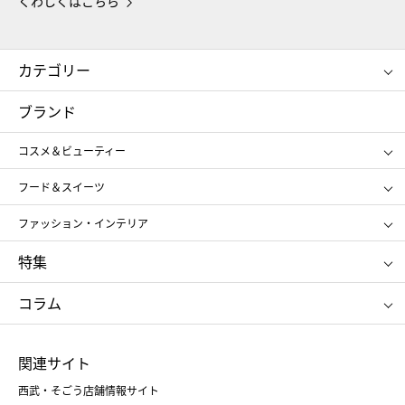
くわしくはこちら
カテゴリー
コスメ＆ビューティー
フード＆スイーツ
ブランド
ギフト
レディース
コスメ＆ビューティー
メンズ
キッズ・ベビー
SHISEIDO
クレ・ド・ポー ボーテ
スポーツ・アウトドア
ホーム・キッチン＆アート
フード＆スイーツ
ポール&ジョー ボーテ
ジルスチュアート
お中元
お歳暮
アンリ・シャルパンティエ
ガトー・ド・ボワイヤージュ
ファッション・インテリア
NARS
エスト
ゴディバ
新宿高野
ポロ ラルフ ローレン
ザ ノース フェイス
特集
RMK
SUQQU
たねや
とらや
タケオ キクチ
ママ＆キッズ
クリニーク
SK-Ⅱ
お中元
お歳暮
ねんりん家
シュガーバターの木
コラム
シュタイフ
バカラ
ひな人形
五月人形
お中元
お歳暮
ランドセル
母の日
関連サイト
菓子折り
手土産
父の日
クリスマス
和菓子
お取り寄せ
西武・そごう店舗情報サイト
クリスマスケーキ
おせち