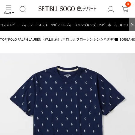
0
コスメ＆ビューティー
フード＆スイーツ
ギフト
レディース
メンズ
キッズ・ベビー
ホーム・キッチン＆
TOP
POLO RALPH LAUREN（紳士肌着）/ポロ ラルフローレン シンシハダギ
■【ORGAN