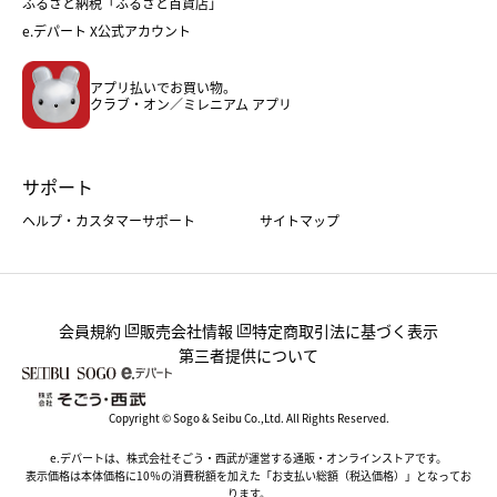
ふるさと納税「ふるさと百貨店」
フード
レディースファッション
e.デパート X公式アカウント
メンズファッション＆スポーツ
キッズ・ベビー
アプリ払いでお買い物。
ホーム・キッチン＆アート
クラブ・オン／ミレニアム アプリ
サポート
ヘルプ・カスタマーサポート
サイトマップ
会員規約
販売会社情報
特定商取引法に基づく表示
第三者提供について
Copyright © Sogo & Seibu Co.,Ltd. All Rights Reserved.
e.デパートは、株式会社そごう・西武が運営する通販・オンラインストアです。
表示価格は本体価格に10％の消費税額を加えた「お支払い総額（税込価格）」となってお
ります。