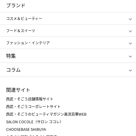
コスメ＆ビューティー
フード＆スイーツ
ブランド
ギフト
レディース
コスメ＆ビューティー
メンズ
キッズ・ベビー
SHISEIDO
クレ・ド・ポー ボーテ
スポーツ・アウトドア
ホーム・キッチン＆アート
フード＆スイーツ
ポール&ジョー ボーテ
ジルスチュアート
お中元
お歳暮
アンリ・シャルパンティエ
ガトー・ド・ボワイヤージュ
ファッション・インテリア
NARS
エスト
ゴディバ
新宿高野
ポロ ラルフ ローレン
ザ ノース フェイス
特集
RMK
SUQQU
たねや
とらや
タケオ キクチ
ママ＆キッズ
クリニーク
SK-Ⅱ
お中元
お歳暮
ねんりん家
シュガーバターの木
コラム
シュタイフ
バカラ
ひな人形
五月人形
お中元
お歳暮
ランドセル
母の日
関連サイト
菓子折り
手土産
父の日
クリスマス
和菓子
お取り寄せ
西武・そごう店舗情報サイト
クリスマスケーキ
おせち
西武・そごうコーポレートサイト
人気のギフト
福袋
福袋
バレンタイン
西武・そごうのビューティマガジン美流百華WEB
バレンタイン
ホワイトデー
ホワイトデー
SALON COCOLE（サロン ココレ）
おせち
母の日
CHOOSEBASE SHIBUYA
父の日
コスメ