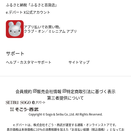
父の日
コスメ
ふるさと納税「ふるさと百貨店」
フード
レディースファッション
e.デパート X公式アカウント
メンズファッション＆スポーツ
キッズ・ベビー
アプリ払いでお買い物。
ホーム・キッチン＆アート
クラブ・オン／ミレニアム アプリ
サポート
ヘルプ・カスタマーサポート
サイトマップ
会員規約
販売会社情報
特定商取引法に基づく表示
第三者提供について
Copyright © Sogo & Seibu Co.,Ltd. All Rights Reserved.
e.デパートは、株式会社そごう・西武が運営する通販・オンラインストアです。
表示価格は本体価格に10％の消費税額を加えた「お支払い総額（税込価格）」となってお