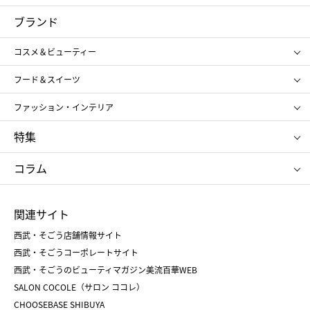
コスメ＆ビューティー
フード＆スイーツ
ブランド
ギフト
レディース
コスメ＆ビューティー
メンズ
キッズ・ベビー
SHISEIDO
クレ・ド・ポー ボーテ
スポーツ・アウトドア
ホーム・キッチン＆アート
フード＆スイーツ
ポール&ジョー ボーテ
ジルスチュアート
お中元
お歳暮
アンリ・シャルパンティエ
ガトー・ド・ボワイヤージュ
ファッション・インテリア
NARS
エスト
ゴディバ
新宿高野
ポロ ラルフ ローレン
ザ ノース フェイス
特集
RMK
SUQQU
たねや
とらや
タケオ キクチ
ママ＆キッズ
クリニーク
SK-Ⅱ
お中元
お歳暮
ねんりん家
シュガーバターの木
コラム
シュタイフ
バカラ
ひな人形
五月人形
お中元
お歳暮
ランドセル
母の日
関連サイト
菓子折り
手土産
父の日
クリスマス
和菓子
お取り寄せ
西武・そごう店舗情報サイト
クリスマスケーキ
おせち
西武・そごうコーポレートサイト
人気のギフト
福袋
福袋
バレンタイン
西武・そごうのビューティマガジン美流百華WEB
バレンタイン
ホワイトデー
ホワイトデー
SALON COCOLE（サロン ココレ）
おせち
母の日
CHOOSEBASE SHIBUYA