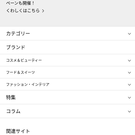
ペーンも開催！
くわしくはこちら
カテゴリー
コスメ＆ビューティー
フード＆スイーツ
ブランド
ギフト
レディース
コスメ＆ビューティー
メンズ
キッズ・ベビー
SHISEIDO
クレ・ド・ポー ボーテ
スポーツ・アウトドア
ホーム・キッチン＆アート
フード＆スイーツ
ポール&ジョー ボーテ
ジルスチュアート
お中元
お歳暮
アンリ・シャルパンティエ
ガトー・ド・ボワイヤージュ
ファッション・インテリア
NARS
エスト
ゴディバ
新宿高野
ポロ ラルフ ローレン
ザ ノース フェイス
特集
RMK
SUQQU
たねや
とらや
タケオ キクチ
ママ＆キッズ
クリニーク
SK-Ⅱ
お中元
お歳暮
ねんりん家
シュガーバターの木
コラム
シュタイフ
バカラ
ひな人形
五月人形
お中元
お歳暮
ランドセル
母の日
関連サイト
菓子折り
手土産
父の日
クリスマス