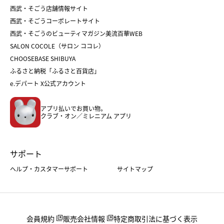
和菓子
お取り寄せ
西武・そごう店舗情報サイト
クリスマスケーキ
おせち
西武・そごうコーポレートサイト
人気のギフト
福袋
福袋
バレンタイン
西武・そごうのビューティマガジン美流百華WEB
バレンタイン
ホワイトデー
ホワイトデー
SALON COCOLE（サロン ココレ）
おせち
母の日
CHOOSEBASE SHIBUYA
父の日
コスメ
ふるさと納税「ふるさと百貨店」
フード
レディースファッション
e.デパート X公式アカウント
メンズファッション＆スポーツ
キッズ・ベビー
アプリ払いでお買い物。
ホーム・キッチン＆アート
クラブ・オン／ミレニアム アプリ
サポート
ヘルプ・カスタマーサポート
サイトマップ
会員規約
販売会社情報
特定商取引法に基づく表示