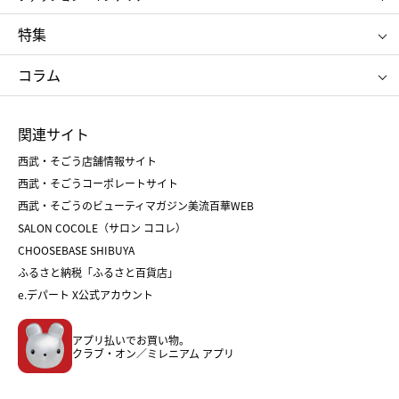
NARS
エスト
ゴディバ
新宿高野
ポロ ラルフ ローレン
ザ ノース フェイス
特集
RMK
SUQQU
たねや
とらや
タケオ キクチ
ママ＆キッズ
クリニーク
SK-Ⅱ
お中元
お歳暮
ねんりん家
シュガーバターの木
コラム
シュタイフ
バカラ
ひな人形
五月人形
お中元
お歳暮
ランドセル
母の日
関連サイト
菓子折り
手土産
父の日
クリスマス
和菓子
お取り寄せ
西武・そごう店舗情報サイト
クリスマスケーキ
おせち
西武・そごうコーポレートサイト
人気のギフト
福袋
福袋
バレンタイン
西武・そごうのビューティマガジン美流百華WEB
バレンタイン
ホワイトデー
ホワイトデー
SALON COCOLE（サロン ココレ）
おせち
母の日
CHOOSEBASE SHIBUYA
父の日
コスメ
ふるさと納税「ふるさと百貨店」
フード
レディースファッション
e.デパート X公式アカウント
メンズファッション＆スポーツ
キッズ・ベビー
アプリ払いでお買い物。
ホーム・キッチン＆アート
クラブ・オン／ミレニアム アプリ