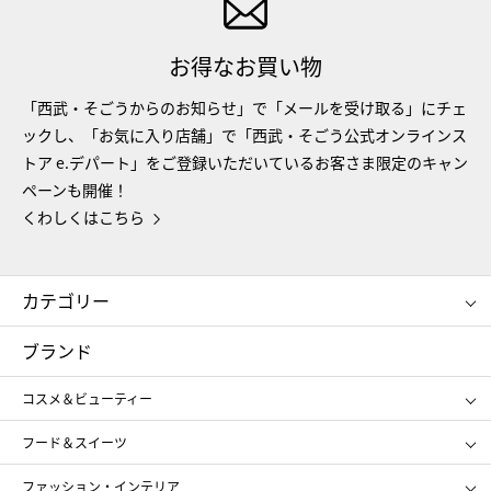
お得なお買い物
「西武・そごうからのお知らせ」で「メールを受け取る」にチェ
ックし、「お気に入り店舗」で「西武・そごう公式オンラインス
トア e.デパート」をご登録いただいているお客さま限定のキャン
ペーンも開催！
くわしくはこちら
カテゴリー
コスメ＆ビューティー
フード＆スイーツ
ブランド
ギフト
レディース
コスメ＆ビューティー
メンズ
キッズ・ベビー
SHISEIDO
クレ・ド・ポー ボーテ
スポーツ・アウトドア
ホーム・キッチン＆アート
フード＆スイーツ
ポール&ジョー ボーテ
ジルスチュアート
お中元
お歳暮
アンリ・シャルパンティエ
ガトー・ド・ボワイヤージュ
ファッション・インテリア