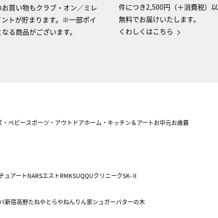
件につき2,500円（＋消費税）
のお買い物もクラブ・オン／ミレ
無料でお届けいたします。
イントが貯まります。※一部ポイ
くわしくはこちら
となる商品がございます。
ズ・ベビー
スポーツ・アウトドア
ホーム・キッチン＆アート
お中元
お歳暮
チュアート
NARS
エスト
RMK
SUQQU
クリニーク
SK-Ⅱ
バ
新宿高野
たねや
とらや
ねんりん家
シュガーバターの木