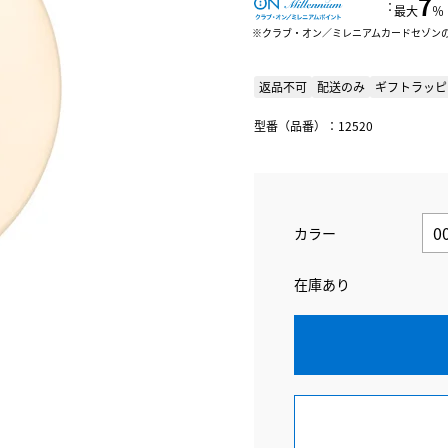
7
：
最大
％
クラブ・オン／ミレニアムカードセゾン
返品不可
配送のみ
ギフトラッピ
型番（品番）：12520
カラー
在庫あり