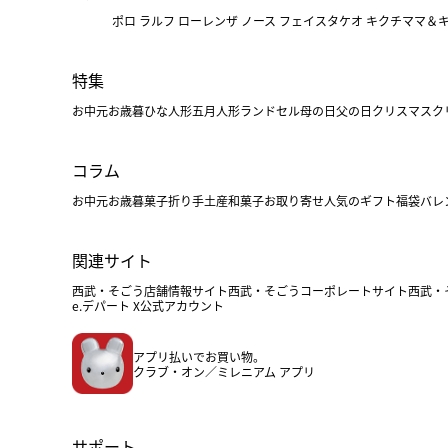
ポロ ラルフ ローレン
ザ ノース フェイス
タケオ キクチ
ママ＆
特集
お中元
お歳暮
ひな人形
五月人形
ランドセル
母の日
父の日
クリスマス
ク
コラム
お中元
お歳暮
菓子折り
手土産
和菓子
お取り寄せ
人気のギフト
福袋
バレ
関連サイト
西武・そごう店舗情報サイト
西武・そごうコーポレートサイト
西武・
e.デパート X公式アカウント
アプリ払いでお買い物。
クラブ・オン／ミレニアム アプリ
サポート