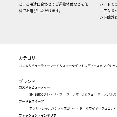
ど、ご用途に合わせてご進物体裁などを無
パートで
料でお選びいただけます。
ニアムポ
ント除外
カテゴリー
コスメ＆ビューティー
フード＆スイーツ
ギフト
レディース
メンズ
キッ
ブランド
コスメ＆ビューティー
SHISEIDO
クレ・ド・ポー ボーテ
ポール&ジョー ボーテ
ジルス
フード＆スイーツ
アンリ・シャルパンティエ
ガトー・ド・ボワイヤージュ
ゴディ
ファッション・インテリア