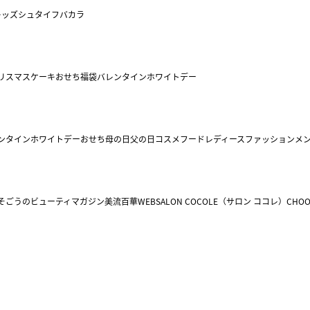
キッズ
シュタイフ
バカラ
リスマスケーキ
おせち
福袋
バレンタイン
ホワイトデー
ンタイン
ホワイトデー
おせち
母の日
父の日
コスメ
フード
レディースファッション
メ
そごうのビューティマガジン美流百華WEB
SALON COCOLE（サロン ココレ）
CHOO