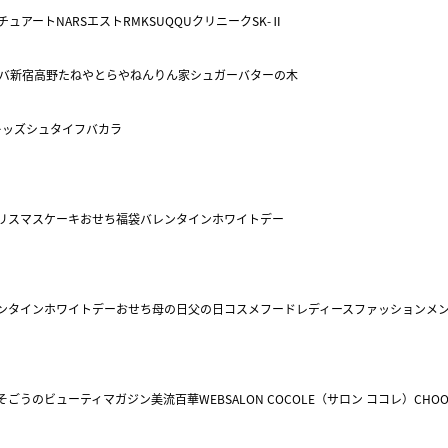
チュアート
NARS
エスト
RMK
SUQQU
クリニーク
SK-Ⅱ
バ
新宿高野
たねや
とらや
ねんりん家
シュガーバターの木
キッズ
シュタイフ
バカラ
リスマスケーキ
おせち
福袋
バレンタイン
ホワイトデー
ンタイン
ホワイトデー
おせち
母の日
父の日
コスメ
フード
レディースファッション
メ
そごうのビューティマガジン美流百華WEB
SALON COCOLE（サロン ココレ）
CHOO