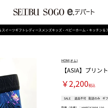
＆スイーツ
ギフト
レディース
メンズ
キッズ・ベビー
ホーム・キッチン＆
HOM(オム)
【ASIA】プリント
￥2,200
税込
SALE
返品不可
配送のみ
ギ
型番（品番）：HMB742898-130