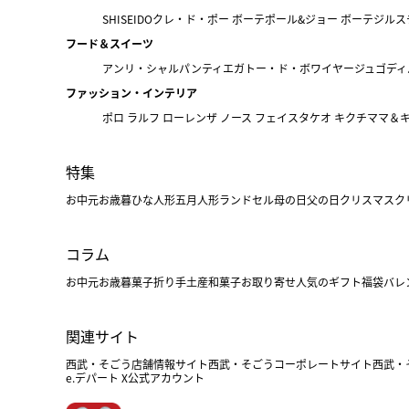
SHISEIDO
クレ・ド・ポー ボーテ
ポール&ジョー ボーテ
ジルス
フード＆スイーツ
アンリ・シャルパンティエ
ガトー・ド・ボワイヤージュ
ゴディ
ファッション・インテリア
ポロ ラルフ ローレン
ザ ノース フェイス
タケオ キクチ
ママ＆
特集
お中元
お歳暮
ひな人形
五月人形
ランドセル
母の日
父の日
クリスマス
ク
コラム
お中元
お歳暮
菓子折り
手土産
和菓子
お取り寄せ
人気のギフト
福袋
バレ
関連サイト
西武・そごう店舗情報サイト
西武・そごうコーポレートサイト
西武・
e.デパート X公式アカウント