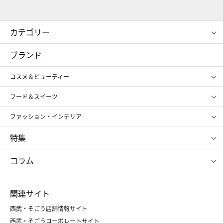
カテゴリー
コスメ＆ビューティー
フード＆スイーツ
ブランド
ギフト
レディース
コスメ＆ビューティー
メンズ
キッズ・ベビー
SHISEIDO
クレ・ド・ポー ボーテ
スポーツ・アウトドア
ホーム・キッチン＆アート
フード＆スイーツ
ポール&ジョー ボーテ
ジルスチュアート
お中元
お歳暮
アンリ・シャルパンティエ
ガトー・ド・ボワイヤージュ
ファッション・インテリア
NARS
エスト
ゴディバ
新宿高野
ポロ ラルフ ローレン
ザ ノース フェイス
特集
RMK
SUQQU
たねや
とらや
タケオ キクチ
ママ＆キッズ
クリニーク
SK-Ⅱ
お中元
お歳暮
ねんりん家
シュガーバターの木
コラム
シュタイフ
バカラ
ひな人形
五月人形
お中元
お歳暮
ランドセル
母の日
関連サイト
菓子折り
手土産
父の日
クリスマス
和菓子
お取り寄せ
西武・そごう店舗情報サイト
クリスマスケーキ
おせち
西武・そごうコーポレートサイト
人気のギフト
福袋