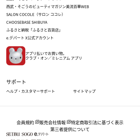
福袋
バレンタイン
西武・そごうのビューティマガジン美流百華WEB
バレンタイン
ホワイトデー
ホワイトデー
SALON COCOLE（サロン ココレ）
おせち
母の日
CHOOSEBASE SHIBUYA
父の日
コスメ
ふるさと納税「ふるさと百貨店」
フード
レディースファッション
e.デパート X公式アカウント
メンズファッション＆スポーツ
キッズ・ベビー
アプリ払いでお買い物。
ホーム・キッチン＆アート
クラブ・オン／ミレニアム アプリ
サポート
ヘルプ・カスタマーサポート
サイトマップ
会員規約
販売会社情報
特定商取引法に基づく表示
第三者提供について