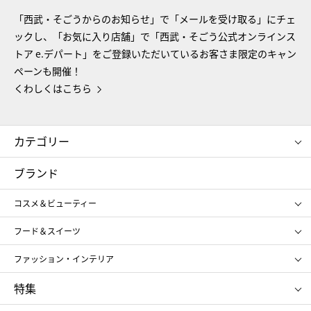
「西武・そごうからのお知らせ」で「メールを受け取る」にチェ
ックし、「お気に入り店舗」で「西武・そごう公式オンラインス
トア e.デパート」をご登録いただいているお客さま限定のキャン
ペーンも開催！
くわしくはこちら
カテゴリー
コスメ＆ビューティー
フード＆スイーツ
ブランド
ギフト
レディース
コスメ＆ビューティー
メンズ
キッズ・ベビー
SHISEIDO
クレ・ド・ポー ボーテ
スポーツ・アウトドア
ホーム・キッチン＆アート
フード＆スイーツ
ポール&ジョー ボーテ
ジルスチュアート
お中元
お歳暮
アンリ・シャルパンティエ
ガトー・ド・ボワイヤージュ
ファッション・インテリア
NARS
エスト
ゴディバ
新宿高野
ポロ ラルフ ローレン
ザ ノース フェイス
特集
RMK
SUQQU
たねや
とらや
タケオ キクチ
ママ＆キッズ
クリニーク
SK-Ⅱ