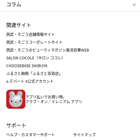
お中元
お歳暮
ねんりん家
シュガーバターの木
コラム
シュタイフ
バカラ
ひな人形
五月人形
お中元
お歳暮
ランドセル
母の日
関連サイト
菓子折り
手土産
父の日
クリスマス
和菓子
お取り寄せ
西武・そごう店舗情報サイト
クリスマスケーキ
おせち
西武・そごうコーポレートサイト
人気のギフト
福袋
福袋
バレンタイン
西武・そごうのビューティマガジン美流百華WEB
バレンタイン
ホワイトデー
ホワイトデー
SALON COCOLE（サロン ココレ）
おせち
母の日
CHOOSEBASE SHIBUYA
父の日
コスメ
ふるさと納税「ふるさと百貨店」
フード
レディースファッション
e.デパート X公式アカウント
メンズファッション＆スポーツ
キッズ・ベビー
アプリ払いでお買い物。
ホーム・キッチン＆アート
クラブ・オン／ミレニアム アプリ
サポート
ヘルプ・カスタマーサポート
サイトマップ