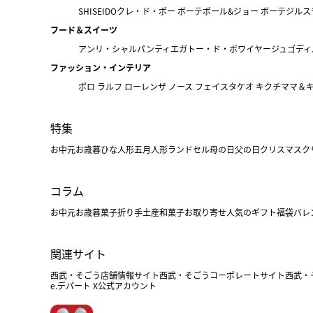
SHISEIDO
クレ・ド・ポー ボーテ
ポール&ジョー ボーテ
ジルス
フード＆スイーツ
アンリ・シャルパンティエ
ガトー・ド・ボワイヤージュ
ゴディ
ファッション・インテリア
ポロ ラルフ ローレン
ザ ノース フェイス
タケオ キクチ
ママ＆
特集
お中元
お歳暮
ひな人形
五月人形
ランドセル
母の日
父の日
クリスマス
ク
コラム
お中元
お歳暮
菓子折り
手土産
和菓子
お取り寄せ
人気のギフト
福袋
バレ
関連サイト
西武・そごう店舗情報サイト
西武・そごうコーポレートサイト
西武・
e.デパート X公式アカウント