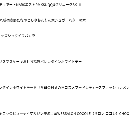
チュアート
NARS
エスト
RMK
SUQQU
クリニーク
SK-Ⅱ
バ
新宿高野
たねや
とらや
ねんりん家
シュガーバターの木
キッズ
シュタイフ
バカラ
リスマスケーキ
おせち
福袋
バレンタイン
ホワイトデー
ンタイン
ホワイトデー
おせち
母の日
父の日
コスメ
フード
レディースファッション
メ
そごうのビューティマガジン美流百華WEB
SALON COCOLE（サロン ココレ）
CHOO