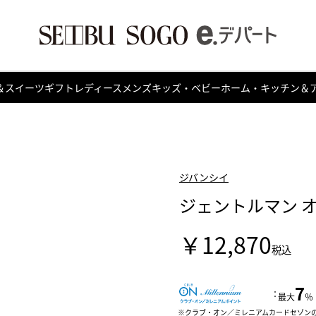
＆スイーツ
ギフト
レディース
メンズ
キッズ・ベビー
ホーム・キッチン＆
ジバンシイ
ジェントルマン 
￥12,870
税込
7
：
最大
％
クラブ・オン／ミレニアムカードセゾン