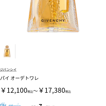
ジバンシイ
パイ オーデトワレ
￥12,100
￥17,380
～
税込
税込
7