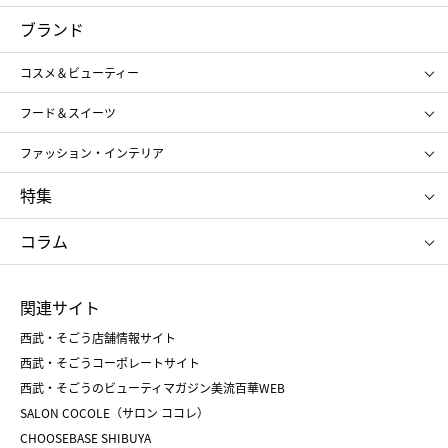
コスメ＆ビューティー
フード＆スイーツ
ブランド
ギフト
レディース
コスメ＆ビューティー
メンズ
キッズ・ベビー
SHISEIDO
クレ・ド・ポー ボーテ
スポーツ・アウトドア
ホーム・キッチン＆アート
フード＆スイーツ
ポール&ジョー ボーテ
ジルスチュアート
お中元
お歳暮
アンリ・シャルパンティエ
ガトー・ド・ボワイヤージュ
ファッション・インテリア
NARS
エスト
ゴディバ
新宿高野
ポロ ラルフ ローレン
ザ ノース フェイス
特集
RMK
SUQQU
たねや
とらや
タケオ キクチ
ママ＆キッズ
クリニーク
SK-Ⅱ
お中元
お歳暮
ねんりん家
シュガーバターの木
コラム
シュタイフ
バカラ
ひな人形
五月人形
お中元
お歳暮
ランドセル
母の日
関連サイト
菓子折り
手土産
父の日
クリスマス
和菓子
お取り寄せ
西武・そごう店舗情報サイト
クリスマスケーキ
おせち
西武・そごうコーポレートサイト
人気のギフト
福袋
福袋
バレンタイン
西武・そごうのビューティマガジン美流百華WEB
バレンタイン
ホワイトデー
ホワイトデー
SALON COCOLE（サロン ココレ）
おせち
母の日
CHOOSEBASE SHIBUYA