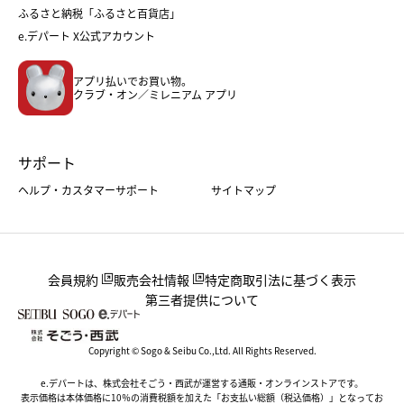
父の日
コスメ
ふるさと納税「ふるさと百貨店」
フード
レディースファッション
e.デパート X公式アカウント
メンズファッション＆スポーツ
キッズ・ベビー
アプリ払いでお買い物。
ホーム・キッチン＆アート
クラブ・オン／ミレニアム アプリ
サポート
ヘルプ・カスタマーサポート
サイトマップ
会員規約
販売会社情報
特定商取引法に基づく表示
第三者提供について
Copyright © Sogo & Seibu Co.,Ltd. All Rights Reserved.
e.デパートは、株式会社そごう・西武が運営する通販・オンラインストアです。
表示価格は本体価格に10％の消費税額を加えた「お支払い総額（税込価格）」となってお