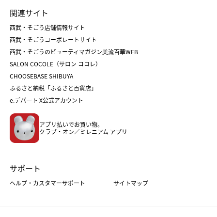
ランドセル
母の日
関連サイト
菓子折り
手土産
父の日
クリスマス
和菓子
お取り寄せ
西武・そごう店舗情報サイト
クリスマスケーキ
おせち
西武・そごうコーポレートサイト
人気のギフト
福袋
福袋
バレンタイン
西武・そごうのビューティマガジン美流百華WEB
バレンタイン
ホワイトデー
ホワイトデー
SALON COCOLE（サロン ココレ）
おせち
母の日
CHOOSEBASE SHIBUYA
父の日
コスメ
ふるさと納税「ふるさと百貨店」
フード
レディースファッション
e.デパート X公式アカウント
メンズファッション＆スポーツ
キッズ・ベビー
アプリ払いでお買い物。
ホーム・キッチン＆アート
クラブ・オン／ミレニアム アプリ
サポート
ヘルプ・カスタマーサポート
サイトマップ