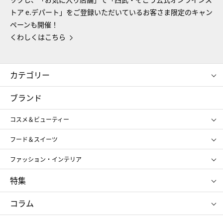
トア e.デパート」をご登録いただいているお客さま限定のキャン
ペーンも開催！
くわしくはこちら
カテゴリー
コスメ＆ビューティー
フード＆スイーツ
ブランド
ギフト
レディース
コスメ＆ビューティー
メンズ
キッズ・ベビー
SHISEIDO
クレ・ド・ポー ボーテ
スポーツ・アウトドア
ホーム・キッチン＆アート
フード＆スイーツ
ポール&ジョー ボーテ
ジルスチュアート
お中元
お歳暮
アンリ・シャルパンティエ
ガトー・ド・ボワイヤージュ
ファッション・インテリア
NARS
エスト
ゴディバ
新宿高野
ポロ ラルフ ローレン
ザ ノース フェイス
特集
RMK
SUQQU
たねや
とらや
タケオ キクチ
ママ＆キッズ
クリニーク
SK-Ⅱ
お中元
お歳暮
ねんりん家
シュガーバターの木
コラム
シュタイフ
バカラ
ひな人形
五月人形
お中元
お歳暮