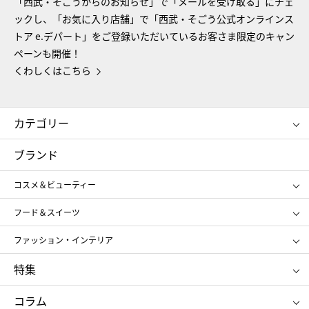
「西武・そごうからのお知らせ」で「メールを受け取る」にチェ
ックし、「お気に入り店舗」で「西武・そごう公式オンラインス
トア e.デパート」をご登録いただいているお客さま限定のキャン
ペーンも開催！
くわしくはこちら
カテゴリー
コスメ＆ビューティー
フード＆スイーツ
ブランド
ギフト
レディース
コスメ＆ビューティー
メンズ
キッズ・ベビー
SHISEIDO
クレ・ド・ポー ボーテ
スポーツ・アウトドア
ホーム・キッチン＆アート
フード＆スイーツ
ポール&ジョー ボーテ
ジルスチュアート
お中元
お歳暮
アンリ・シャルパンティエ
ガトー・ド・ボワイヤージュ
ファッション・インテリア
NARS
エスト
ゴディバ
新宿高野
ポロ ラルフ ローレン
ザ ノース フェイス
特集
RMK
SUQQU
たねや
とらや
タケオ キクチ
ママ＆キッズ
クリニーク
SK-Ⅱ
お中元
お歳暮
ねんりん家
シュガーバターの木
コラム
シュタイフ
バカラ