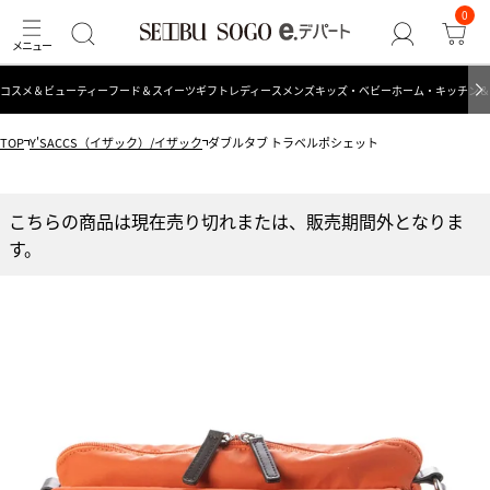
0
コスメ＆ビューティー
フード＆スイーツ
ギフト
レディース
メンズ
キッズ・ベビー
ホーム・キッチン＆
TOP
Y'SACCS（イザック）/イザック
ダブルタブ トラベルポシェット
こちらの商品は現在売り切れまたは、販売期間外となりま
す。