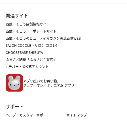
ひな人形
五月人形
お中元
お歳暮
ランドセル
母の日
関連サイト
菓子折り
手土産
父の日
クリスマス
和菓子
お取り寄せ
西武・そごう店舗情報サイト
クリスマスケーキ
おせち
西武・そごうコーポレートサイト
人気のギフト
福袋
福袋
バレンタイン
西武・そごうのビューティマガジン美流百華WEB
バレンタイン
ホワイトデー
ホワイトデー
SALON COCOLE（サロン ココレ）
おせち
母の日
CHOOSEBASE SHIBUYA
父の日
コスメ
ふるさと納税「ふるさと百貨店」
フード
レディースファッション
e.デパート X公式アカウント
メンズファッション＆スポーツ
キッズ・ベビー
アプリ払いでお買い物。
ホーム・キッチン＆アート
クラブ・オン／ミレニアム アプリ
サポート
ヘルプ・カスタマーサポート
サイトマップ