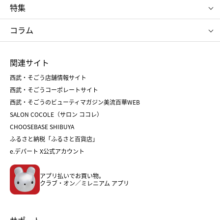
ポロ ラルフ ローレン
ザ ノース フェイス
特集
RMK
SUQQU
たねや
とらや
タケオ キクチ
ママ＆キッズ
クリニーク
SK-Ⅱ
お中元
お歳暮
ねんりん家
シュガーバターの木
コラム
シュタイフ
バカラ
ひな人形
五月人形
お中元
お歳暮
ランドセル
母の日
関連サイト
菓子折り
手土産
父の日
クリスマス
和菓子
お取り寄せ
西武・そごう店舗情報サイト
クリスマスケーキ
おせち
西武・そごうコーポレートサイト
人気のギフト
福袋
福袋
バレンタイン
西武・そごうのビューティマガジン美流百華WEB
バレンタイン
ホワイトデー
ホワイトデー
SALON COCOLE（サロン ココレ）
おせち
母の日
CHOOSEBASE SHIBUYA
父の日
コスメ
ふるさと納税「ふるさと百貨店」
フード
レディースファッション
e.デパート X公式アカウント
メンズファッション＆スポーツ
キッズ・ベビー
アプリ払いでお買い物。
ホーム・キッチン＆アート
クラブ・オン／ミレニアム アプリ
サポート