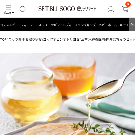
0
コスメ＆ビューティー
フード＆スイーツ
ギフト
レディース
メンズ
キッズ・ベビー
ホーム・キッチン＆
TOP
ごっつお便 お取り寄せ/ゴッツオビンオトリヨセ
三重 水谷養蜂園/国産はちみつセット（