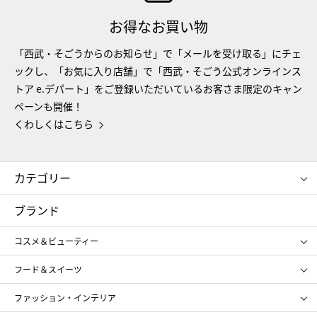
お得なお買い物
「西武・そごうからのお知らせ」で「メールを受け取る」にチェ
ックし、「お気に入り店舗」で「西武・そごう公式オンラインス
トア e.デパート」をご登録いただいているお客さま限定のキャン
ペーンも開催！
くわしくはこちら
カテゴリー
コスメ＆ビューティー
フード＆スイーツ
ブランド
ギフト
レディース
コスメ＆ビューティー
メンズ
キッズ・ベビー
SHISEIDO
クレ・ド・ポー ボーテ
スポーツ・アウトドア
ホーム・キッチン＆アート
フード＆スイーツ
ポール&ジョー ボーテ
ジルスチュアート
お中元
お歳暮
アンリ・シャルパンティエ
ガトー・ド・ボワイヤージュ
ファッション・インテリア
NARS
エスト
ゴディバ
新宿高野