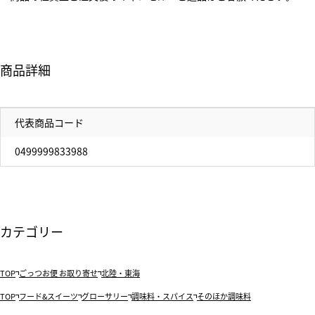
商品詳細
代表商品コード
0499999833988
カテゴリー
TOP
ごっつお便 お取り寄せ
北陸・東海
TOP
フード&スイーツ
グローサリー
調味料・スパイス
そのほか調味料