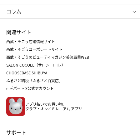
タケオ キクチ
ママ＆キッズ
クリニーク
SK-Ⅱ
お中元
お歳暮
ねんりん家
シュガーバターの木
コラム
シュタイフ
バカラ
ひな人形
五月人形
お中元
お歳暮
ランドセル
母の日
関連サイト
菓子折り
手土産
父の日
クリスマス
和菓子
お取り寄せ
西武・そごう店舗情報サイト
クリスマスケーキ
おせち
西武・そごうコーポレートサイト
人気のギフト
福袋
福袋
バレンタイン
西武・そごうのビューティマガジン美流百華WEB
バレンタイン
ホワイトデー
ホワイトデー
SALON COCOLE（サロン ココレ）
おせち
母の日
CHOOSEBASE SHIBUYA
父の日
コスメ
ふるさと納税「ふるさと百貨店」
フード
レディースファッション
e.デパート X公式アカウント
メンズファッション＆スポーツ
キッズ・ベビー
アプリ払いでお買い物。
ホーム・キッチン＆アート
クラブ・オン／ミレニアム アプリ
サポート