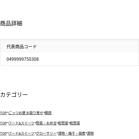
商品詳細
代表商品コード
0499999750308
カテゴリー
TOP
ごっつお便 お取り寄せ
関西
TOP
フード&スイーツ
惣菜・お弁当
和惣菜
和惣菜
TOP
フード&スイーツ
グローサリー
漬物・梅干・佃煮
漬物