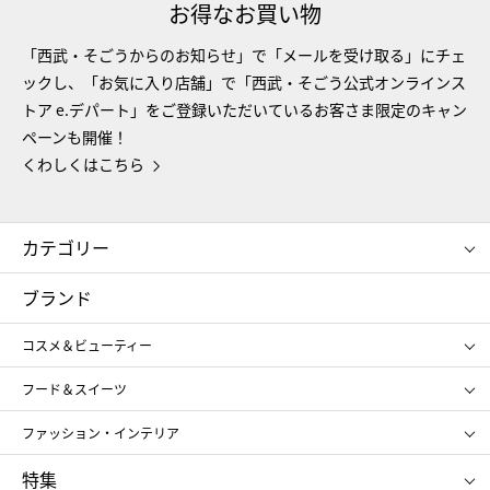
お得なお買い物
「西武・そごうからのお知らせ」で「メールを受け取る」にチェ
ックし、「お気に入り店舗」で「西武・そごう公式オンラインス
トア e.デパート」をご登録いただいているお客さま限定のキャン
ペーンも開催！
くわしくはこちら
カテゴリー
コスメ＆ビューティー
フード＆スイーツ
ブランド
ギフト
レディース
コスメ＆ビューティー
メンズ
キッズ・ベビー
SHISEIDO
クレ・ド・ポー ボーテ
スポーツ・アウトドア
ホーム・キッチン＆アート
フード＆スイーツ
ポール&ジョー ボーテ
ジルスチュアート
お中元
お歳暮
アンリ・シャルパンティエ
ガトー・ド・ボワイヤージュ
ファッション・インテリア
NARS
エスト
ゴディバ
新宿高野
ポロ ラルフ ローレン
ザ ノース フェイス
特集
RMK
SUQQU
たねや
とらや