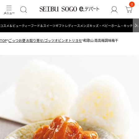
0
コスメ＆ビューティー
フード＆スイーツ
ギフト
レディース
メンズ
キッズ・ベビー
ホーム・キッチン＆
TOP
ごっつお便 お取り寄せ/ゴッツオビンオトリヨセ
和歌山 南高梅調味梅干