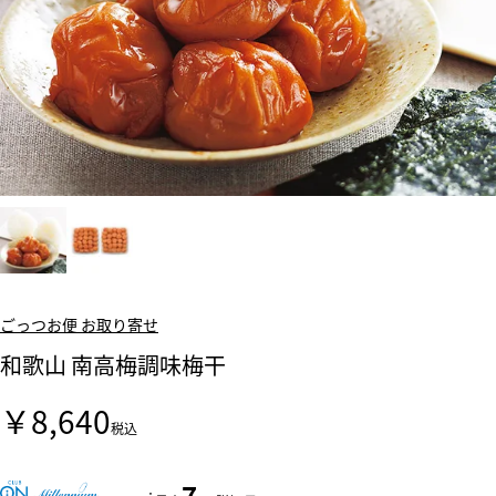
ごっつお便 お取り寄せ
和歌山 南高梅調味梅干
￥8,640
税込
7